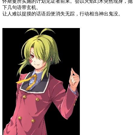
怀斯曼所实施的计划见证者前来。会以火焰幻术突然现身，抛
下几句语带玄机、
让人难以捉摸的话语后便消失无踪，行动相当神出鬼没。