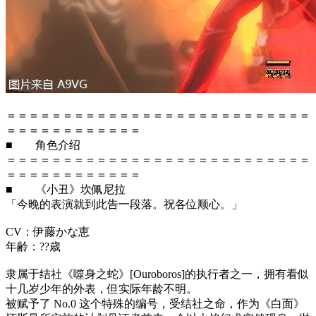
＝＝＝＝＝＝＝＝＝＝＝＝＝＝＝＝＝＝＝＝＝＝＝＝＝＝＝
＝＝＝＝＝＝＝＝＝＝＝＝
■ 角色介绍
＝＝＝＝＝＝＝＝＝＝＝＝＝＝＝＝＝＝＝＝＝＝＝＝＝＝＝
＝＝＝＝＝＝＝＝＝＝＝＝
■ 《小丑》坎佩尼拉
「今晚的表演就到此告一段落。祝各位顺心。」
CV：伊藤かな恵
年齢：??歳
隶属于结社《噬身之蛇》[Ouroboros]的执行者之一，拥有看似
十几岁少年的外表，但实际年龄不明。
被赋予了 No.0 这个特殊的编号，受结社之命，作为《白面》