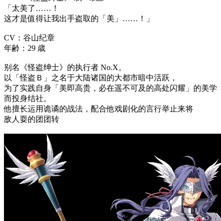
「太美了……！
这才是值得让我出手盗取的「美」……！」
CV：谷山纪章
年齢：29 歳
别名《怪盗绅士》的执行者 No.X。
以「怪盗Ｂ」之名于大陆诸国的大都市暗中活跃，
为了实践自身「美即高贵，必在遥不可及的高处闪耀」的美学
而投身结社。
他擅长运用诡谲的战法，配合他戏剧化的言行举止来将
敌人耍的团团转