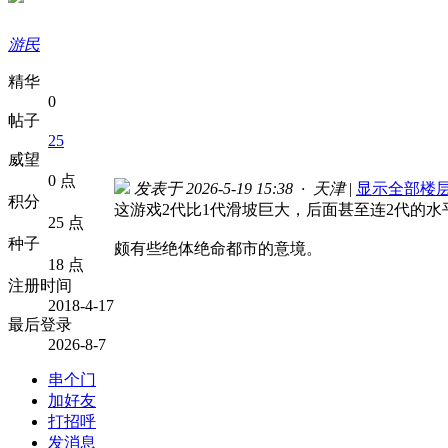
游民
精华
0
帖子
25
威望
0 点
发表于 2026-5-19 15:38 · 天津
|
显示全部楼
积分
这游戏2代比1代滑坡巨大，后面甚至连2代的
25 点
种子
颇有些绝体绝命都市的意境。
18 点
注册时间
2018-4-17
最后登录
2026-8-7
串个门
加好友
打招呼
发消息