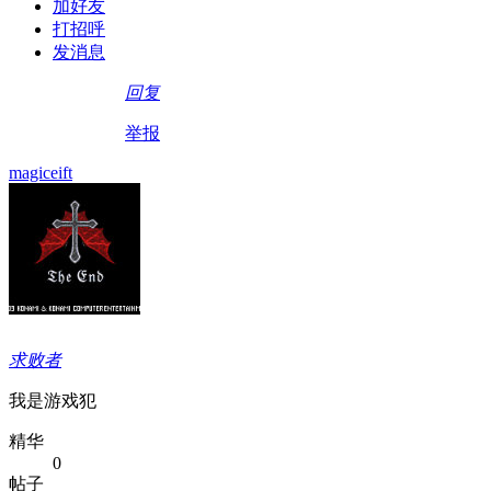
加好友
打招呼
发消息
回复
举报
magiceift
求败者
我是游戏犯
精华
0
帖子