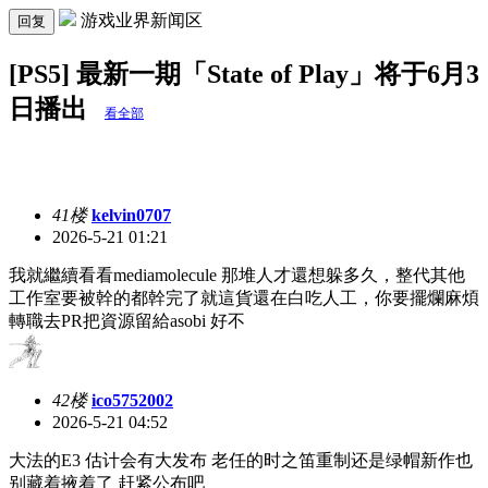
游戏业界新闻区
回复
[PS5] 最新一期「State of Play」将于6月3
日播出
看全部
41楼
kelvin0707
2026-5-21 01:21
我就繼續看看mediamolecule 那堆人才還想躲多久，整代其他
工作室要被幹的都幹完了就這貨還在白吃人工，你要擺爛麻煩
轉職去PR把資源留給asobi 好不
42楼
ico5752002
2026-5-21 04:52
大法的E3 估计会有大发布 老任的时之笛重制还是绿帽新作也
别藏着掖着了 赶紧公布吧