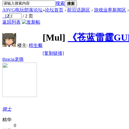
搜索
搜索
A9VG电玩部落论坛
»
论坛首页
›
前沿话题区
›
游戏业界新闻区
›
1
2
/ 2 页
返回列表
[Mul]
《苍蓝雷霆GUN
楼主:
棺生貘
[复制链接]
thracia龙骑
骑士
精华
0