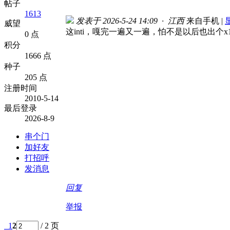
帖子
1613
发表于 2026-5-24 14:09 · 江西
来自手机
|
威望
这inti，嘎完一遍又一遍，怕不是以后也出个x
0 点
积分
1666 点
种子
205 点
注册时间
2010-5-14
最后登录
2026-8-9
串个门
加好友
打招呼
发消息
回复
举报
1
2
/ 2 页