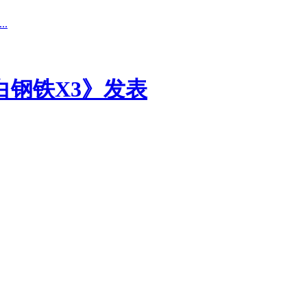
.
银白钢铁X3》发表