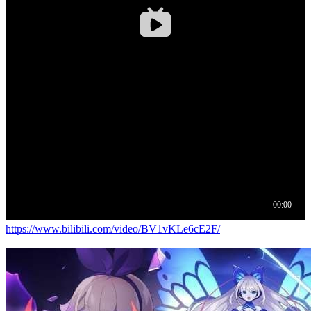
https://www.bilibili.com/video/BV1vKLe6cE2F/