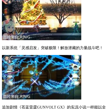
以新系统「灵感启发」突破极限！解放潜藏的力量战斗吧！
追加剧情《苍蓝雷霆GUNVOLT GX》的实况小说一样能以全