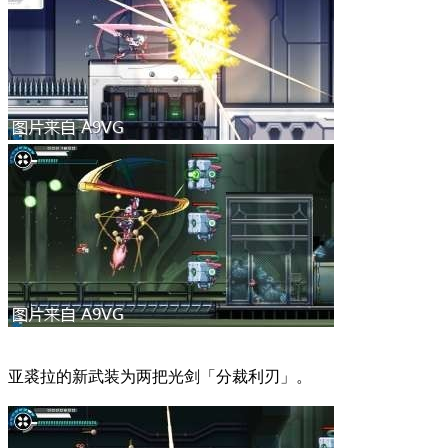
亚裘拉的新武装为两把光剑「分裁利刃」。