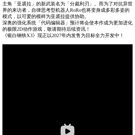
主角「亚裘拉」的新武装名为「分裁利刃」。而为了对抗异世
界的来访者，自律思考型机器人RoRo也将变身成多彩多姿的
模式，以可爱的模样为亚裘拉提供协助。
深奥的强化系统「代码编辑器」预计将会使本作成为更加进化
的极限2D动作游戏，敬请期待后续资讯！
《银白钢铁X3》现正以2027年内发售为目标全力开发中！