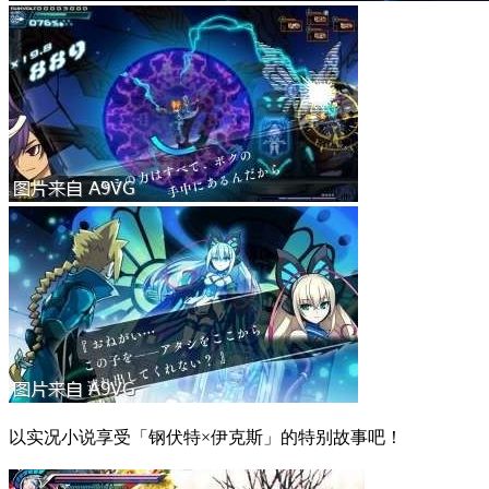
以实况小说享受「钢伏特×伊克斯」的特别故事吧！