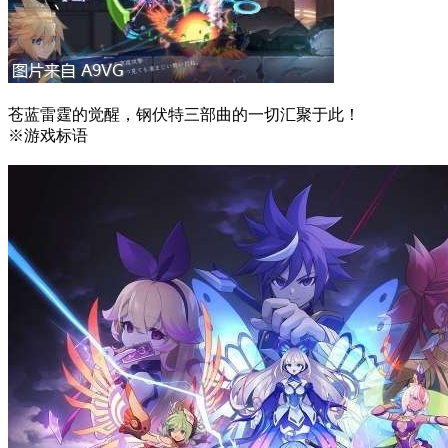
苍蓝雷霆的觉醒，钢伏特三部曲的一切汇聚于此！
※游戏标语