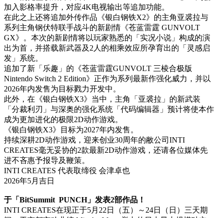
加入影格率提升，对应4K电视输出等追加功能。
在此之上还将追加外传作品《银白钢铁X2》的主角亚裘拉与
系列主角钢伏特联手战斗的新剧情《苍蓝雷霆 GUNVOLT
GX》。本次的新剧情将以玩家熟悉的「实况小说」构成的演
出为首，并搭载新武器及2人的相乘效应所孕育出的「灵感启
发」系统。
追加了新「乐趣」的《苍蓝雷霆GUNVOLT 三棱合极版
Nintendo Switch 2 Edition》正作为系列最新作强化威力，并以
2026年内发售为目标戮力开发中。
此外，在《银白钢铁X3》当中，主角「亚裘拉」的新武装
「分裁利刃」与深奥的强化系统「代码编辑器」预计将使本作
成为更加进化的极限2D动作游戏。
《银白钢铁X3》目标为2027年内发售。
持续深耕2D动作游戏，迎来创业30周年的敝公司INTI
CREATES毫无妥协的2款最新2D动作游戏，还请各位媒体先
进不吝惠予报导及鞭策。
INTI CREATES 代表取缔役 会津卓也
2026年5月吉日
于「BitSummit PUNCH」发表2部作品！
INTI CREATES在现正于5月22日（五）～24日（日）三天期