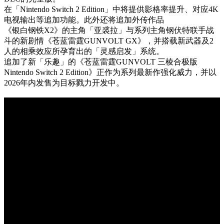
在「Nintendo Switch 2 Edition」中将提供影格率提升、对应4K
电视输出等追加功能。此外还将追加外传作品
《银白钢铁X2》的主角「亚裘拉」与系列主角钢伏特联手战
斗的新剧情《苍蓝雷霆GUNVOLT GX》，并搭载新武器及2
人的相乘效应所孕育出的「灵感启发」系统。
追加了新「乐趣」的《苍蓝雷霆GUNVOLT 三棱合极版
Nintendo Switch 2 Edition》正作为系列最新作强化威力，并以
2026年内发售为目标戮力开发中。