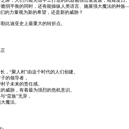
芽之际，人们只能凭借手工打造的武器勉强击退蛮族，艰难度日
持脆弱平衡的同时，还有能操纵人类语言、施展强大魔法的种族
他们的力量视为新的希望，还是新的威胁？
菲勒比迪亚史上最重大的转折点。
佳正
村长，“聚人村”由这个时代的人们创建。
村子的领导者，
护村子未来的责任感。
族的威胁，有着最为强烈的危机意识。
与“蛮族”无异，
强大魔法。
かな