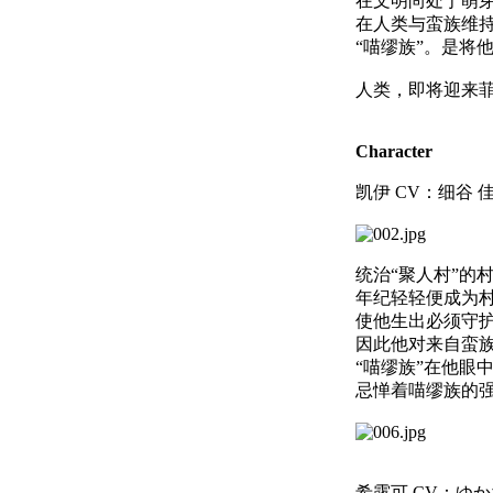
在文明尚处于萌
在人类与蛮族维
“喵缪族”。是将
人类，即将迎来
Character
凯伊 CV：细谷 
统治“聚人村”的
年纪轻轻便成为
使他生出必须守
因此他对来自蛮
“喵缪族”在他眼中
忌惮着喵缪族的
希露可 CV：ゆ