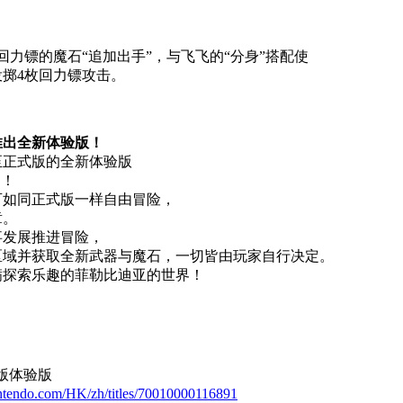
回力镖的魔石“追加出手”，与飞飞的“分身”搭配使
掷4枚回力镖攻击。
推出全新体验版！
至正式版的全新体验版
场！
可如同正式版一样自由冒险，
章。
事发展推进冒险，
区域并获取全新武器与魔石，一切皆由玩家自行决定。
满探索乐趣的菲勒比迪亚的世界！
h 2版体验版
nintendo.com/HK/zh/titles/70010000116891