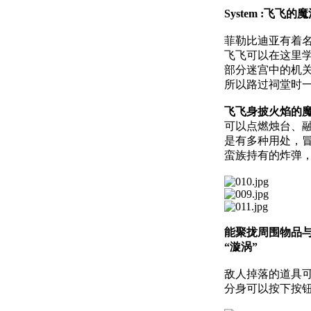
System :飞飞的
菲勒比迪亚有着名
飞飞可以在这里
部分迷宫中的机
所以路过祠堂时
飞飞身披火焰的魔
可以点燃烛台、
是有多种用处，
蛮族持有的炸弹
能聚拢周围物品
“漩涡”
敌人掉落的道具
分身可以按下按