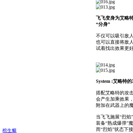
飞飞变身为艾略
“分身”
不仅可以吸引敌
也可以直接将敌
试着找出效果更
System :艾
搭配艾略特的攻
会产生加乘效果
附加在武器上的
当飞飞施展“烈焰
装备“熟成爆弹”
而“烈焰”状态下
棺生貘