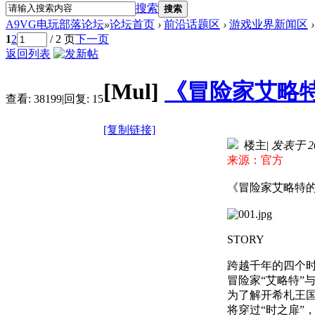
搜索
搜索
A9VG电玩部落论坛
»
论坛首页
›
前沿话题区
›
游戏业界新闻区
›
1
2
/ 2 页
下一页
返回列表
[Mul]
《冒险家艾略
查看:
38199
|
回复:
15
[复制链接]
楼主
|
发表于 202
来源：官方
《冒险家艾略特
STORY
跨越千年的四个
冒险家“艾略特”
为了解开希札王国
将穿过“时之扉”