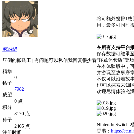
将可额外投掷1枚
用，最多可同时投
在所有支持平台
网站组
保存数据可继承
“序章体验版”登
压倒的搬砖工 | 有问题可以私信我回复很少看
在本体验版中，
精华
并游玩至故事序
0
不仅可以沿着故
帖子
也可以探索未知
7982
欢迎尽情体验充
威望
0 点
积分
8170 点
种子
Nintendo Switc
2405 点
香港：
https://ec.
注册时间