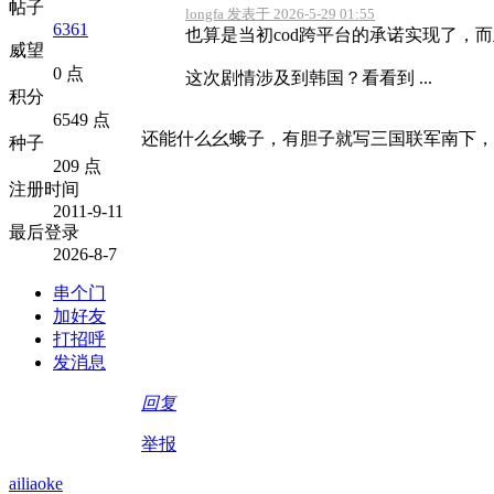
帖子
longfa 发表于 2026-5-29 01:55
6361
也算是当初cod跨平台的承诺实现了，
威望
0 点
这次剧情涉及到韩国？看看到 ...
积分
6549 点
还能什么幺蛾子，有胆子就写三国联军南下，
种子
209 点
注册时间
2011-9-11
最后登录
2026-8-7
串个门
加好友
打招呼
发消息
回复
举报
ailiaoke