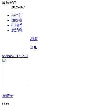
最后登录
2026-8-7
串个门
加好友
打招呼
发消息
回复
举报
baobao20121210
圣骑士
精华