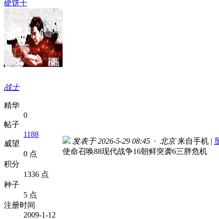
硬饼干
战士
精华
0
帖子
1188
发表于 2026-5-29 08:45 · 北京
来自手机
|
威望
使命召唤88现代战争16朝鲜突袭6三胖危机
0 点
积分
1336 点
种子
5 点
注册时间
2009-1-12