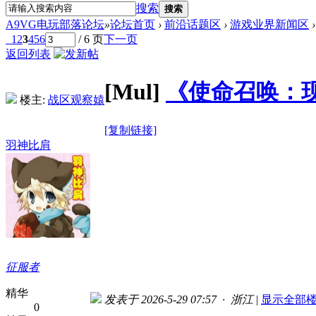
搜索
搜索
A9VG电玩部落论坛
»
论坛首页
›
前沿话题区
›
游戏业界新闻区
›
1
2
3
4
5
6
/ 6 页
下一页
返回列表
[Mul]
《使命召唤：现
楼主:
战区观察媴
[复制链接]
羽神比肩
征服者
精华
发表于 2026-5-29 07:57 · 浙江
|
显示全部
0