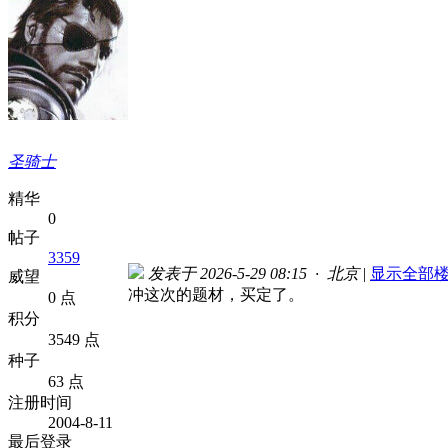
圣骑士
精华
0
帖子
3359
发表于 2026-5-29 08:15 · 北京
|
显示全部
威望
冲这次的题材，买定了。
0 点
积分
3549 点
种子
63 点
注册时间
2004-8-11
最后登录