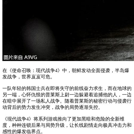
在《使命召唤：现代战争4》中，朝鲜发动全面侵袭，半岛爆
发战争，世界岌岌可危。
一队年轻的韩国士兵在即将失守的前线奋力求生，而在地球的
另一端，心怀仇恨的普莱斯上尉一边躲避着追捕他的人，一边
在暗中展开了一场私人战争。随着普莱斯的秘密行动与侵袭行
动背后的势力发生冲突，战争的局势逐渐失控。
《现代战争4》将系列游戏推向了更加黑暗和危险的全新维
度，种种连锁后果与局势升级，让长线剧情走向极具冲击力和
感性的爆发临界点。