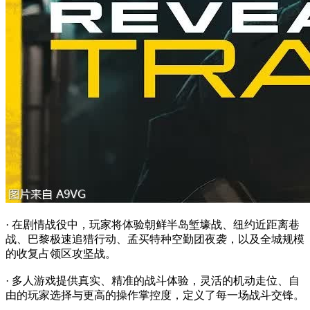
· 在剧情战役中，玩家将体验朝鲜半岛堑壕战、纽约近距离巷
战、巴黎极速追猎行动、孟买特种空勤团夜袭，以及全城规模
的收复占领区攻坚战。
· 多人游戏提供真实、精准的战斗体验，灵活的机动走位、自
由的玩家选择与更高的操作掌控度，定义了每一场战斗交锋。