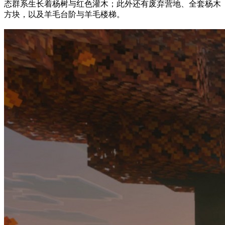
态群系生长着杨树与红色灌木；此外还有废弃营地、全套杨木
方块，以及羊毛台阶与羊毛楼梯。