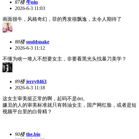
87楼
牛niu
2026-6-3 11:03
画面很牛，风格奇幻，菲的秀发很飘逸，太令人期待了
88楼
souldsnake
2026-6-3 11:12
不懂为啥一堆人不想要女主，非要看黑光头找暴刀美学？
89楼
jerry0463
2026-6-3 11:18
这女主审美挺正常的啊，起码不是dei。
嫌丑的人的审美标准就只有韩油女主，国产网红脸，或者是短
视频平台里的白骨精？
90楼
the.bio