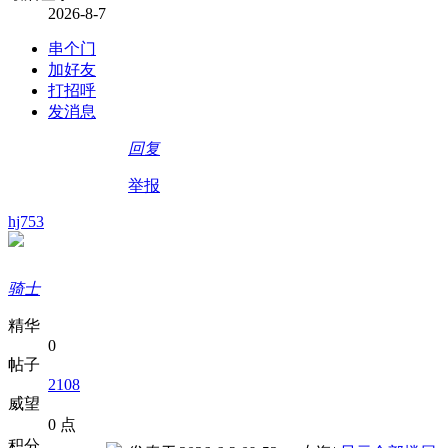
2026-8-7
串个门
加好友
打招呼
发消息
回复
举报
hj753
骑士
精华
0
帖子
2108
威望
0 点
积分