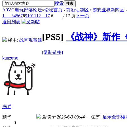
搜索
搜索
A9VG电玩部落论坛
»
论坛首页
›
前沿话题区
›
游戏业界新闻区
›
1 ...
3
4
5
6
7
8
9
10
11
12
... 17
/ 17 页
下一页
返回列表
[PS5]
《战神》新作
楼主:
战区观察媴
[复制链接]
kunzutsu
佣兵
精华
发表于 2026-6-3 09:44 · 江苏
|
显示全部楼
0