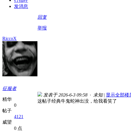
打招呼
发消息
回复
举报
RiccoX
征服者
发表于 2026-6-3 09:58 · 未知
|
显示全部楼
精华
这帖子经典牛鬼蛇神出没，给我看笑了
0
帖子
4121
威望
0 点