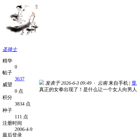
圣骑士
精华
0
帖子
3637
发表于 2026-6-3 09:49 · 云南
来自手机
|
显
威望
真正的女拳出现了！是什么让一个女人向男人
0 点
积分
3834 点
种子
111 点
注册时间
2006-4-9
最后登录