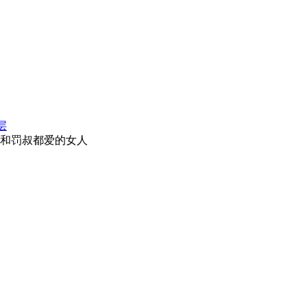
层
和罚叔都爱的女人