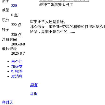
miaomiao2015 发表于 2026-6-3 09:33
帖子
战神二婚老婆太丑了
220
威望
0 点
积分
审美正常人还是多呀。
322 点
那么假设，奎托斯+劳菲的相貌如何得出这么
种子
哈哈，莫非不是亲生的........
330 点
注册时间
2005-8-8
最后登录
2026-8-7
串个门
加好友
打招呼
发消息
回复
举报
弁财天