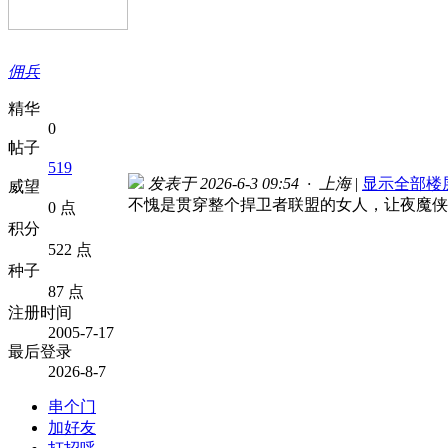
佣兵
精华
0
帖子
519
发表于 2026-6-3 09:54 · 上海
|
显示全部楼
威望
不愧是贯穿整个捍卫者联盟的女人，让夜魔侠
0 点
积分
522 点
种子
87 点
注册时间
2005-7-17
最后登录
2026-8-7
串个门
加好友