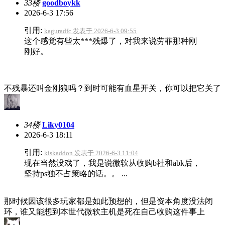
33楼
goodboykk
2026-6-3 17:56
引用:
kaguradfc 发表于 2026-6-3 09:55
这个感觉有些太***残爆了，对我来说劳菲那种刚
刚好。
不残暴还叫金刚狼吗？到时可能有血星开关，你可以把它关了
34楼
Liky0104
2026-6-3 18:11
引用:
kiskaddon 发表于 2026-6-3 11:04
现在当然没戏了，我是说微软从收购b社和abk后，
坚持ps独不占策略的话。。 ...
那时候因该很多玩家都是如此预想的，但是资本角度没法闭
环，谁又能想到本世代微软主机是死在自己收购这件事上