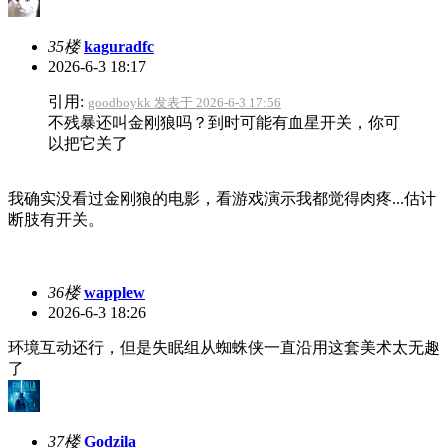
35楼
kaguradfc
2026-6-3 18:17
引用:
goodboykk 发表于 2026-6-3 17:56
不残暴还叫金刚狼吗？到时可能有血星开关，你可
以把它关了
我确实没看过金刚狼的电影，看游戏演示我都觉得肉疼...估计
断肢有开关。
36楼
wapplew
2026-6-3 18:26
环境互动还行，但是失眠组从蜘蛛侠一直沿用这套美术太无趣
了
37楼
Godzila