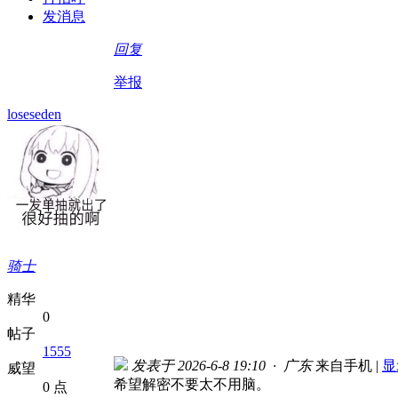
发消息
回复
举报
loseseden
骑士
精华
0
帖子
1555
发表于 2026-6-8 19:10 · 广东
来自手机
|
显
威望
希望解密不要太不用脑。
0 点