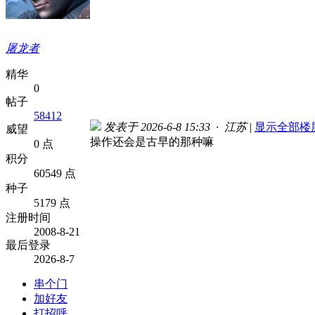
屠龙者
精华
0
帖子
58412
发表于 2026-6-8 15:33 · 江苏
|
显示全部楼
威望
操作还会是古早的那种嘛
0 点
积分
60549 点
种子
5179 点
注册时间
2008-8-21
最后登录
2026-8-7
串个门
加好友
打招呼