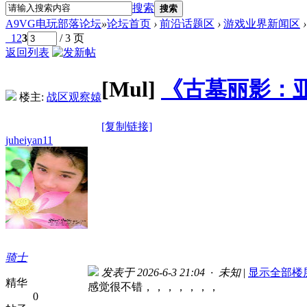
搜索
搜索
A9VG电玩部落论坛
»
论坛首页
›
前沿话题区
›
游戏业界新闻区
›
1
2
3
/ 3 页
返回列表
[Mul]
《古墓丽影：亚
楼主:
战区观察媴
[复制链接]
juheiyan11
骑士
发表于 2026-6-3 21:04 · 未知
|
显示全部楼
精华
感觉很不错，，，，，，，
0