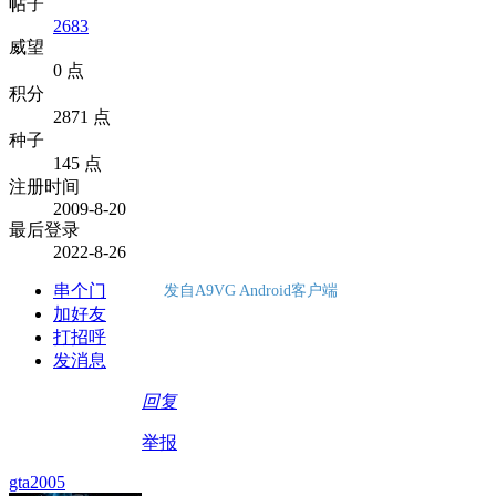
帖子
2683
威望
0 点
积分
2871 点
种子
145 点
注册时间
2009-8-20
最后登录
2022-8-26
串个门
发自A9VG Android客户端
加好友
打招呼
发消息
回复
举报
gta2005