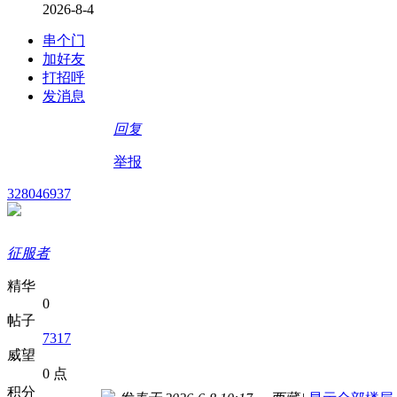
2026-8-4
串个门
加好友
打招呼
发消息
回复
举报
328046937
征服者
精华
0
帖子
7317
威望
0 点
积分