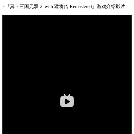
· 『真・三国无双２ with 猛将传 Remastered』游戏介绍影片