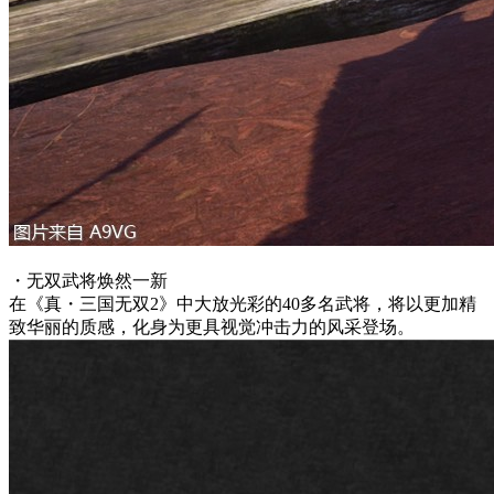
・无双武将焕然一新
在《真・三国无双2》中大放光彩的40多名武将，将以更加精
致华丽的质感，化身为更具视觉冲击力的风采登场。