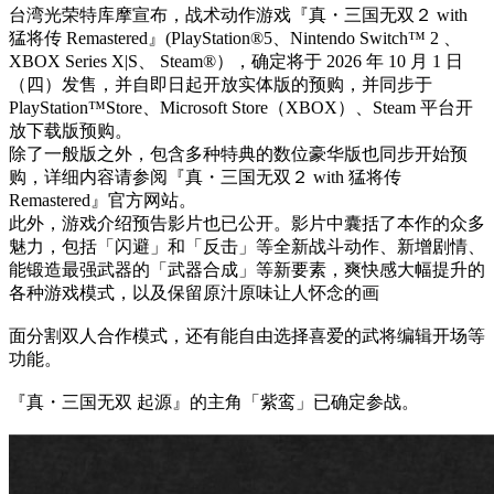
台湾光荣特库摩宣布，战术动作游戏『真・三国无双２ with
猛将传 Remastered』(PlayStation®5、Nintendo Switch™ 2 、
XBOX Series X|S、 Steam®），确定将于 2026 年 10 月 1 日
（四）发售，并自即日起开放实体版的预购，并同步于
PlayStation™Store、Microsoft Store（XBOX）、Steam 平台开
放下载版预购。
除了一般版之外，包含多种特典的数位豪华版也同步开始预
购，详细内容请参阅『真・三国无双２ with 猛将传
Remastered』官方网站。
此外，游戏介绍预告影片也已公开。影片中囊括了本作的众多
魅力，包括「闪避」和「反击」等全新战斗动作、新增剧情、
能锻造最强武器的「武器合成」等新要素，爽快感大幅提升的
各种游戏模式，以及保留原汁原味让人怀念的画
面分割双人合作模式，还有能自由选择喜爱的武将编辑开场等
功能。
『真・三国无双 起源』的主角「紫鸾」已确定参战。