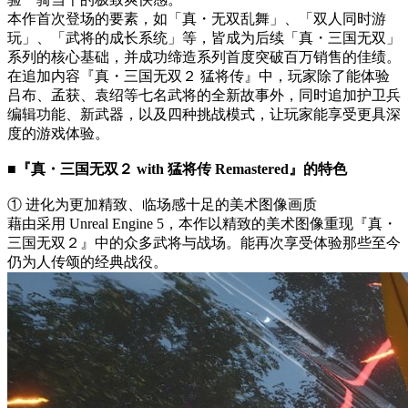
本作首次登场的要素，如「真・无双乱舞」、「双人同时游
玩」、「武将的成长系统」等，皆成为后续「真・三国无双」
系列的核心基础，并成功缔造系列首度突破百万销售的佳绩。
在追加内容『真・三国无双２ 猛将传』中，玩家除了能体验
吕布、孟获、袁绍等七名武将的全新故事外，同时追加护卫兵
编辑功能、新武器，以及四种挑战模式，让玩家能享受更具深
度的游戏体验。
■『真・三国无双２ with 猛将传 Remastered』的特色
① 进化为更加精致、临场感十足的美术图像画质
藉由采用 Unreal Engine 5，本作以精致的美术图像重现『真・
三国无双２』中的众多武将与战场。能再次享受体验那些至今
仍为人传颂的经典战役。