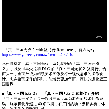
· 『真・三国无双２ with 猛将传 Remastered』官方网站
https://www.gamecity.com.tw/smusou2-re/tch/
本作将奠定「真・三国无双」系列基础的『真・三国无双
２』，以及可享受追加 DLC 的『真・三国无双２ 猛将传』合
而为一，全面升级为精致美术图像及符合现代需求的操作设
计。忠实重现原作的同时，能感受更加华丽、爽快的进化版三
国世界。
■『真・三国无双２』、『真・三国无双２ 猛将传』介绍
『真・三国无双２』是一款以三国世界为舞台的战术动作游
戏，玩家将化身超过 40 名武将，在广阔战场上纵横驰骋，体
验一骑当千的极致爽快感。