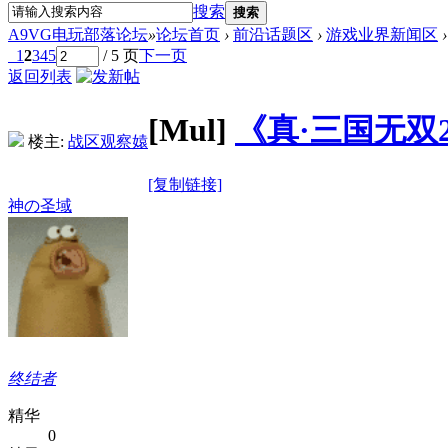
搜索
搜索
A9VG电玩部落论坛
»
论坛首页
›
前沿话题区
›
游戏业界新闻区
›
1
2
3
4
5
/ 5 页
下一页
返回列表
[Mul]
《真·三国无双2 
楼主:
战区观察媴
[复制链接]
神の圣域
终结者
精华
0