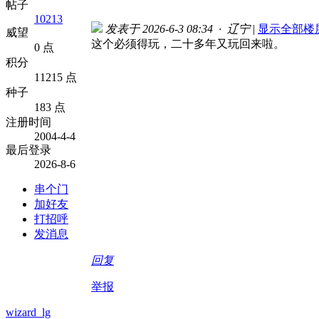
帖子
10213
发表于 2026-6-3 08:34 · 辽宁
|
显示全部楼
威望
这个必须得玩，二十多年又玩回来啦。
0 点
积分
11215 点
种子
183 点
注册时间
2004-4-4
最后登录
2026-8-6
串个门
加好友
打招呼
发消息
回复
举报
wizard_lg