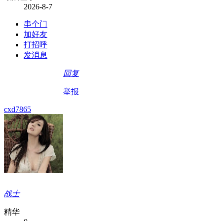
2026-8-7
串个门
加好友
打招呼
发消息
回复
举报
cxd7865
战士
精华