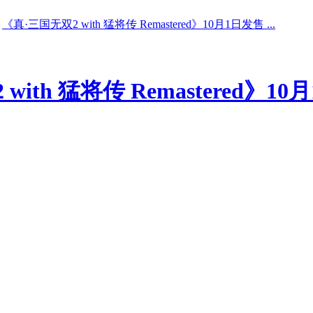
《真·三国无双2 with 猛将传 Remastered》10月1日发售 ...
with 猛将传 Remastered》1