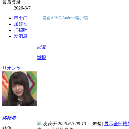
最后登录
2026-8-7
串个门
发自A9VG Android客户端
加好友
打招呼
发消息
回复
举报
リオンヤ
终结者
发表于 2026-6-3 09:13 · 未知
|
显示全部楼
精华