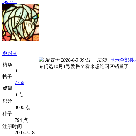
kjs1011
终结者
发表于 2026-6-3 09:11 · 未知
|
显示全部楼
精华
专门选10月1号发售？看来想吃国区销量了
0
帖子
7756
威望
0 点
积分
8006 点
种子
794 点
注册时间
2005-7-18