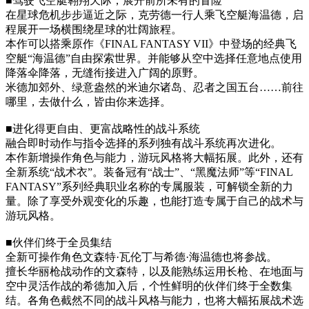
■驾驶飞空艇翱翔天际，展开前所未有的冒险
在星球危机步步逼近之际，克劳德一行人乘飞空艇海温德，启
程展开一场横围绕星球的壮阔旅程。
本作可以搭乘原作《FINAL FANTASY VII》中登场的经典飞
空艇“海温德”自由探索世界。并能够从空中选择任意地点使用
降落伞降落，无缝衔接进入广阔的原野。
米德加郊外、绿意盎然的米迪尔诸岛、忍者之国五台……前往
哪里，去做什么，皆由你来选择。
■进化得更自由、更富战略性的战斗系统
融合即时动作与指令选择的系列独有战斗系统再次进化。
本作新增操作角色与能力，游玩风格将大幅拓展。此外，还有
全新系统“战术衣”。装备冠有“战士”、“黑魔法师”等“FINAL
FANTASY”系列经典职业名称的专属服装，可解锁全新的力
量。除了享受外观变化的乐趣，也能打造专属于自己的战术与
游玩风格。
■伙伴们终于全员集结
全新可操作角色文森特·瓦伦丁与希德·海温德也将参战。
擅长华丽枪战动作的文森特，以及能熟练运用长枪、在地面与
空中灵活作战的希德加入后，个性鲜明的伙伴们终于全数集
结。各角色截然不同的战斗风格与能力，也将大幅拓展战术选