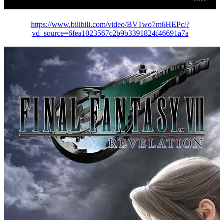
https://www.bilibili.com/video/BV1wo7m6HEPc/?
vd_source=6fea1023567c2b9b3391824f46691a7a