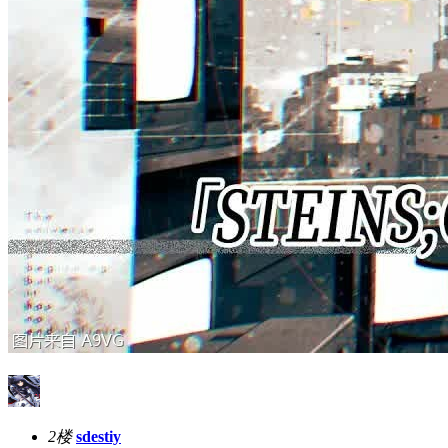
2楼
sdestiy