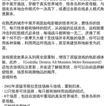
景中展开激战，穿梭于真实世界城市、怪兽岛和外星母舰。与
朋友在本地合作模式中一决高下，或通过全新在线多人模式角
逐厮杀。
在熟悉的城市中展开画面如电影般的怪兽对决，磨练你的技
巧。每只怪兽都有独特的招式，从凶猛的近战攻击、远程能量
冲击到狂怒模式必杀技，每场战斗都将独一无二。厌倦了挥
拳？何不扔一座摩天大楼？竞技场并非死板的场景，你可以使
用各种策略，利用周边环境战斗，甚至将建筑和地标变为武
器。
游戏视觉效果从头到尾全面重制，增强了原版游戏的电影感体
验。此外，《Godzilla: Destroy All Monsters Melee Remastered》
还包含游戏玩法更新，并改进了解锁系统，你可以自由选择解
锁怪兽、场景和画廊物品的顺序。
游戏特色
· 2002年原版哥斯拉竞技场格斗游戏，重制归来。
· 12只怪兽可供选择，每只都有独特而凶残的招式。
· 8个场景，包括在游戏中重现的真实世界城市、怪兽岛和外
星母舰。