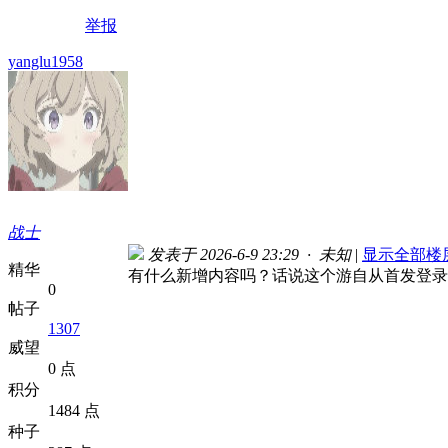
举报
yanglu1958
战士
发表于 2026-6-9 23:29 · 未知
|
显示全部楼
精华
有什么新增内容吗？话说这个游自从首发登录w
0
帖子
1307
威望
0 点
积分
1484 点
种子