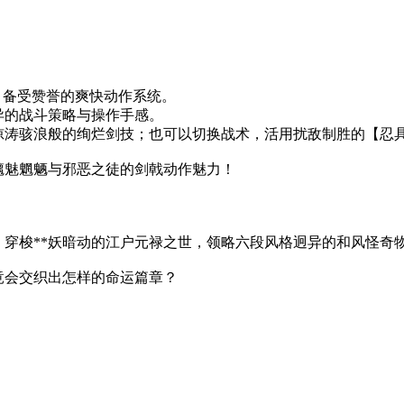
胧村正》备受赞誉的爽快动作系统。
异的战斗策略与操作手感。
惊涛骇浪般的绚烂剑技；也可以切换战术，活用扰敌制胜的【忍
魑魅魍魉与邪恶之徒的剑戟动作魅力！
穿梭**妖暗动的江户元禄之世，领略六段风格迥异的和风怪奇
竟会交织出怎样的命运篇章？