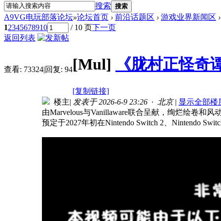
搜索
搜索
A9VG电玩部落论坛
»
论坛首页
›
前沿话题区
›
游戏业界新闻区
›
1
2
3
4
5
6
7
8
9
10
/ 10 页
下一页
返回列表
[Mul]
《胧村正怪奇谭
查看:
73324
|
回复:
94
[复制链接]
楼主
|
发表于 2026-6-9 23:26 · 北京
|
显示全部楼
由Marvelous与Vanillaware联合呈献，绚烂绘
预定于2027年初在Nintendo Switch 2、Nintendo S