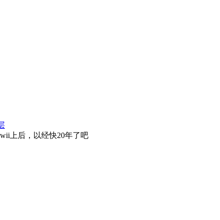
层
ii上后，以经快20年了吧