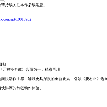
敬请持续关注本作后续消息。
s-hk/concept/10018932
回归！
加下载内容〈元禄怪奇谭〉合而为一，精彩再现！
的爽快动作手感，辅以更具深度的全新要素，引领《胧村正》迈
爽快淋漓的剑戟动作体验。