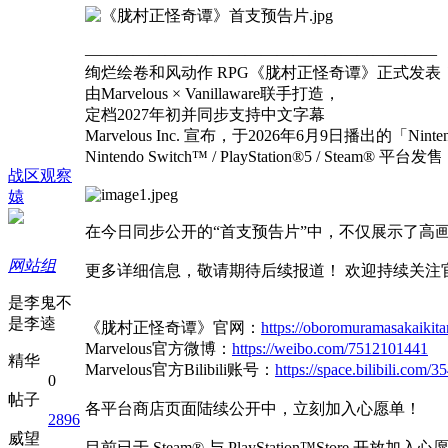
——————————————————————
绚烂绘卷和风动作 RPG《胧村正怪奇谭》正式发表
由Marvelous × Vanillaware联手打造，
定档2027年初并同步支持中文字幕
Marvelous Inc. 宣布，于2026年6月9日播出的「Nin
Nintendo Switch™ / PlayStation®5 /
战区观察
媴
在今日同步公开的“首支预告片”中，不仅展示了高
网站组
更多详细信息，敬请期待后续报道！ 欢迎持续关注
是李鬼不
是李逵
《胧村正怪奇谭》官网：
https://oboromuramasakaikitan
Marvelous官方微博：
https://weibo.com/7512101441
精华
Marvelous官方Bilibili账号：
https://space.bilibili.com
0
帖子
各平台商店页面陆续公开中，立刻加入心愿单！
2896
威望
目前已于 Steam® 与 PlayStation™Store 开放加入