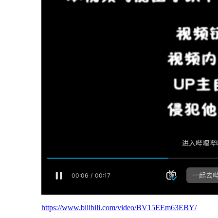
https://www.bilibili.com/video/BV15EEm63EBY/