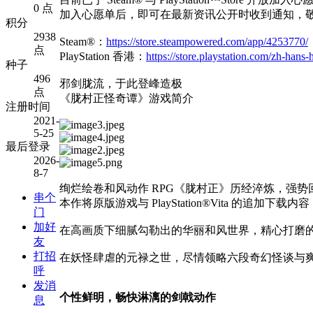
0 点
加入心愿单后，即可在最新资讯公开时收到通知，
积分
2938
Steam®：
https://store.steampowered.com/app/4253770/
点
PlayStation 香港：
https://store.playstation.com/zh-han
种子
496
邪剑胧流，于此登峰造极
点
《胧村正怪奇谭》游戏简介
注册时间
2021-
5-25
最后登录
2026-
8-7
绚烂绘卷和风动作 RPG《胧村正》历经淬炼，强势
串个
本作将原版游戏与 PlayStation®Vita 的追
门
加好
在高画质下细腻勾勒出的华丽和风世界，精心打磨
友
打招
在妖怪肆虐的元禄之世，尽情领略六段奇幻怪谈与
呼
发消
个性鲜明，畅快淋漓的剑戟动作
息