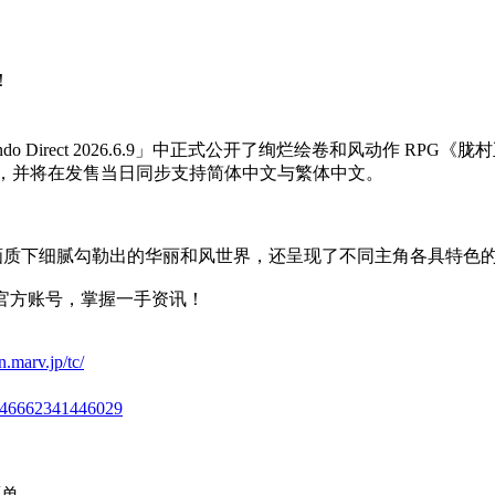
！
tendo Direct 2026.6.9」中正式公开了绚烂绘卷和风动作 RPG《胧村
 Steam® 平台发售，并将在发售当日同步支持简体中文与繁体中文。
画质下细腻勾勒出的华丽和风世界，还呈现了不同主角各具特色
官方账号，掌握一手资讯！
.marv.jp/tc/
/3546662341446029
心愿单。