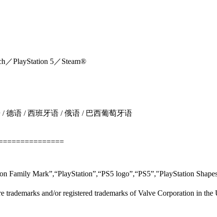
／PlayStation 5／Steam®
 / 德语 / 西班牙语 / 俄语 / 巴西葡萄牙语
===============
on Family Mark”,“PlayStation”,“PS5 logo”,“PS5”,"PlayStation Shapes 
trademarks and/or registered trademarks of Valve Corporation in the U