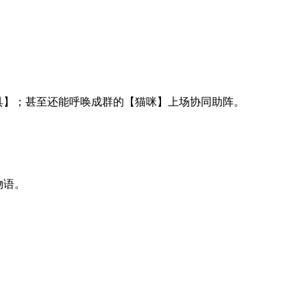
具】；甚至还能呼唤成群的【猫咪】上场协同助阵。
物语。