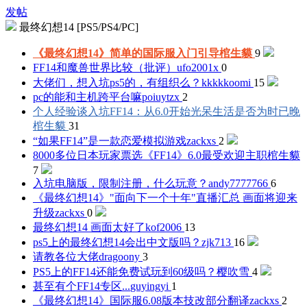
发帖
最终幻想14 [PS5/PS4/PC]
《最终幻想14》简单的国际服入门引导
棺生貘
9
FF14和魔兽世界比较（批评）
ufo2001x
0
大佬们，想入坑ps5的，有组织么？
kkkkkoomi
15
pc的能和主机跨平台嘛
poiuytzx
2
个人经验谈入坑FF14：从6.0开始光呆生活是否为时已晚
棺生貘
31
“如果FF14”是一款恋爱模拟游戏
zackxs
2
8000多位日本玩家票选《FF14》6.0最受欢迎主职
棺生貘
7
入坑电脑版，限制注册，什么玩意？
andy7777766
6
《最终幻想14》"面向下一个十年"直播汇总 画面将迎来
升级
zackxs
0
最终幻想14 画面太好了
kof2006
13
ps5上的最终幻想14会出中文版吗？
zjk713
16
请教各位大佬
dragoony
3
PS5上的FF14还能免费试玩到60级吗？
樱吹雪
4
甚至有个FF14专区...
guyingyi
1
《最终幻想14》国际服6.08版本技改部分翻译
zackxs
2