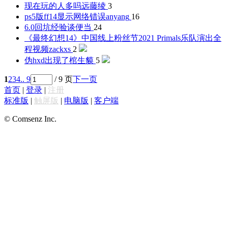
现在玩的人多吗
远藤绫
3
ps5版ff14显示网络错误
anyang
16
6.0回坑经验谈
便当
24
《最终幻想14》中国线上粉丝节2021 Primals乐队演出全
程视频
zackxs
2
伪hxd出现了
棺生貘
5
1
2
3
4
.. 9
/ 9 页
下一页
首页
|
登录
|
注册
标准版
|
触屏版
|
电脑版
|
客户端
© Comsenz Inc.