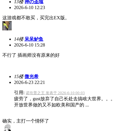
13楼
神の圣域
2026-6-10 12:23
这游戏都不敢买，买完出EX版。
14楼
呆呆鲈鱼
2026-6-10 15:28
不行了 插画师没有原来的好
15楼
微光希
2026-6-23 22:21
引用:
诺坎普之王 发表于 2026-6-10 00:03
疲劳了，gust放弃了自己长处去搞啥大世界。。。
开放世界做的又不如欧美和国产的 ...
确实，主打一个情怀了