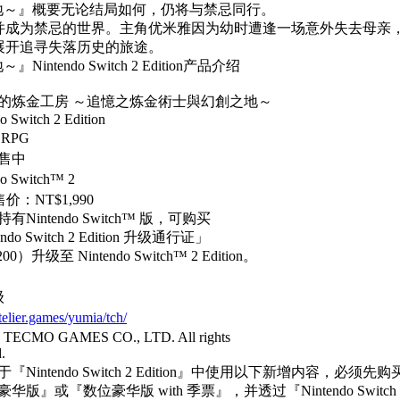
地～』概要无论结局如何，仍将与禁忌同行。
并成为禁忌的世界。主角优米雅因为幼时遭逢一场意外失去母亲
展开追寻失落历史的旅途。
ndo Switch 2 Edition产品介绍
的
炼金
工房
～追憶之
炼金
術士與幻創之地
～
o Switch 2 Edition
RPG
售中
do Switch™ 2
售价
：
NT$1,990
持有
Nintendo Switch
™ 版，可购买
ndo Switch 2 Edition
升级通行证」
200）
升级至
Nintendo Switch
™
2 Edition
。
级
atelier.games/yumia/tch/
TECMO GAMES CO., LTD. All rights
.
『Nintendo
Switch 2 Edition』中使用以下
新增内容，必须先购
豪华版』或『数位豪华版
with
季票』，并透
过『
Nintendo Switch 