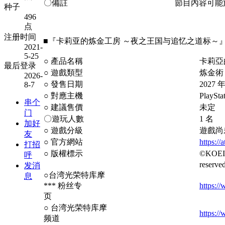
〇備註
節目內容可能
种子
496
点
注册时间
■『卡莉亚的炼金工房 ～夜之王国与追忆之道标～
2021-
5-25
○
產品名稱
卡莉亞
最后登录
○
遊戲類型
炼金
術
2026-
○
發售日期
2027
8-7
○
對應主機
PlaySt
串个
○
建議售價
未定
门
〇遊玩人數
1
名
加好
○
遊戲分級
遊戲尚
友
○
官方網站
https://
打招
○
版權標示
©KOEI 
呼
reserved
发消
○台湾光荣特库摩
息
***
粉丝专
https:
页
○
台湾光荣特库摩
https
频道