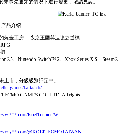
於未事先通知的情況下進行變更，敬請見諒。
』产品介绍
的
炼金
工房
～夜之王國與追憶之道標
～
RPG
年初
ation®5、Nintendo Switch
™
2、Xbox Series X|S、Steam®
未上市，分級級別評定中。
atelier.games/karia/tch/
TECMO GAMES CO., LTD. All rights
.
//www.***.com/KoeiTecmoTW
://www.y**.com/@KOEITECMOTAIWAN