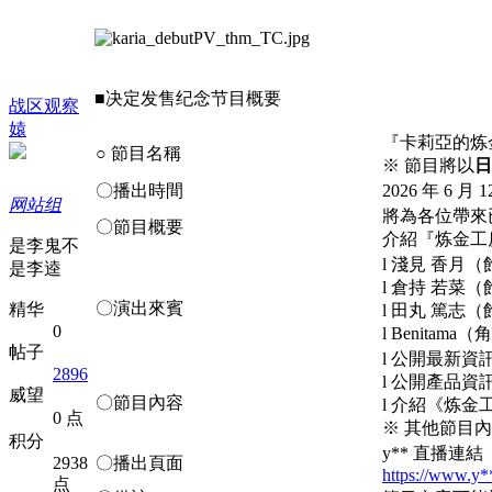
■决定发售纪念节目概要
战区观察
媴
『卡莉亞的
炼
○
節目名稱
※ 節目將以
日
〇播出時間
2026 年 6 月
网站组
將為各位帶來
〇節目概要
介紹『
炼金
工
是李鬼不
l
淺見
香月
（
是李逵
l
倉持
若菜
（
〇演出來賓
精华
l
田丸
篤志
（
0
l Benitama
帖子
l
公開最新資
2896
l
公開產品資
威望
〇節目內容
l
介紹《
炼金
0 点
※ 其他節目
积分
y**
直播連結
2938
〇播出頁面
https://www.y
点