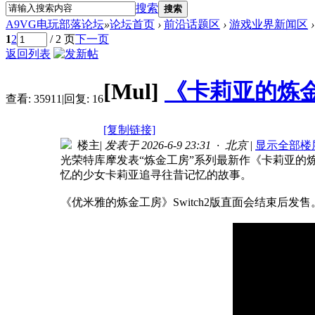
搜索
搜索
A9VG电玩部落论坛
»
论坛首页
›
前沿话题区
›
游戏业界新闻区
›
1
2
/ 2 页
下一页
返回列表
[Mul]
《卡莉亚的炼
查看:
35911
|
回复:
16
[复制链接]
楼主
|
发表于 2026-6-9 23:31 · 北京
|
显示全部楼
光荣特库摩发表“炼金工房”系列最新作《卡莉亚的炼金工房 
忆的少女卡莉亚追寻往昔记忆的故事。
《优米雅的炼金工房》Switch2版直面会结束后发售