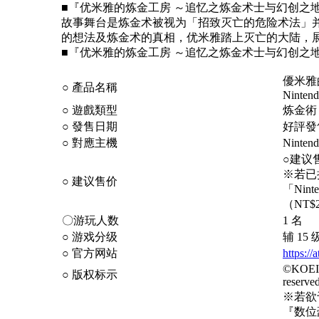
■『优米雅的炼金工房 ～追忆之炼金术士与幻创之
故事舞台是炼金术被视为「招致灭亡的危险术法」
的想法及炼金术的真相，优米雅踏上灭亡的大陆，
■『优米雅的炼金工房 ～追忆之炼金术士与幻创之地～』Ninte
優米雅
○
產品名稱
Nintend
○
遊戲類型
炼金
術
○
發售日期
好評發
○
對應主機
Ninten
○建议
※若已
○
建议售价
「
Ninte
（
NT$
〇游玩人数
1
名
○
游戏分级
辅
15
○
官方网站
https://
©KOEI 
○
版权标示
reserved
※若欲于
『数位