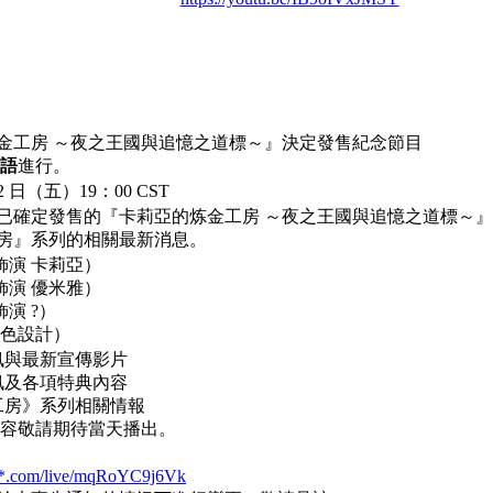
金
工房
～夜之王國與追憶之道標～』決定發
售紀念節目
語
進行。
 12 日（五）19：00 CST
已確定發售的『卡莉亞的
炼金
工房
～夜之王
國與追憶之道標～』
房』系列的相關最新消息。
飾演
卡莉亞
）
飾演
優米雅
）
飾演
?
）
（角色設計
）
訊與最新宣傳影片
訊及各項特典內容
工房》系列相關情報
內容敬請期待當天播出。
**.com/live/mqRoYC9j6Vk