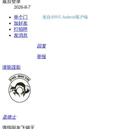
最后登录
2026-8-7
串个门
发自A9VG Android客户端
加好友
打招呼
发消息
回复
举报
潜龍諜影
圣骑士
弹指间灰飞烟灭