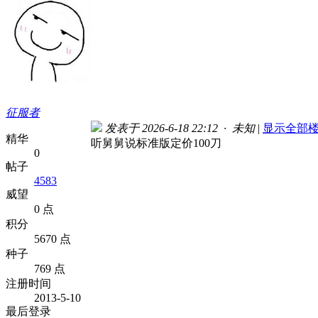
征服者
发表于 2026-6-18 22:12 · 未知
|
显示全部
精华
听舅舅说标准版定价100刀
0
帖子
4583
威望
0 点
积分
5670 点
种子
769 点
注册时间
2013-5-10
最后登录