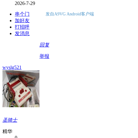
2026-7-29
串个门
发自A9VG Android客户端
加好友
打招呼
发消息
回复
举报
wyslg521
圣骑士
精华
0