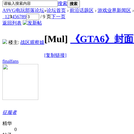
搜索
搜索
A9VG电玩部落论坛
»
论坛首页
›
前沿话题区
›
游戏业界新闻区
›
1
2
3
4
5
6
7
8
9
/ 9 页
下一页
返回列表
[Mul]
《GTA6》封面
楼主:
战区观察媴
[复制链接]
finalfans
征服者
精华
0