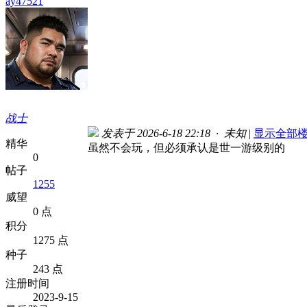
ay47521
战士
发表于 2026-6-18 22:18 · 未知
|
显示全部
精华
虽然不会玩，但必须承认是世一游级别的
0
帖子
1255
威望
0 点
积分
1275 点
种子
243 点
注册时间
2023-9-15