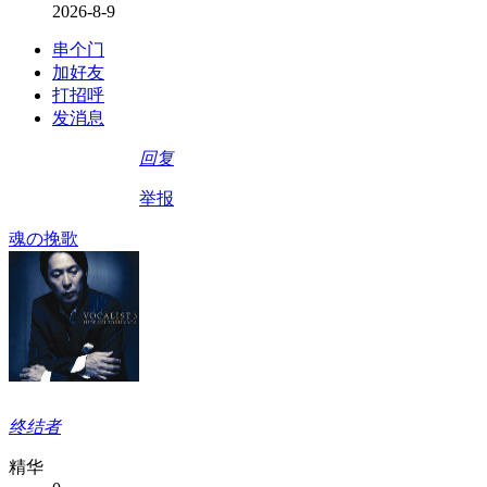
2026-8-9
串个门
加好友
打招呼
发消息
回复
举报
魂の挽歌
终结者
精华