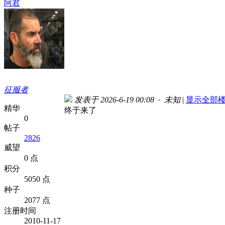
阿君
征服者
发表于 2026-6-19 00:08 · 未知
|
显示全部
精华
终于来了
0
帖子
2826
威望
0 点
积分
5050 点
种子
2077 点
注册时间
2010-11-17