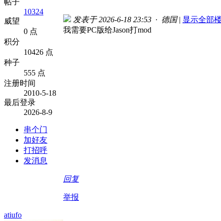
帖子
10324
发表于 2026-6-18 23:53 · 德国
|
显示全部
威望
我需要PC版给Jason打mod
0 点
积分
10426 点
种子
555 点
注册时间
2010-5-18
最后登录
2026-8-9
串个门
加好友
打招呼
发消息
回复
举报
atiufo