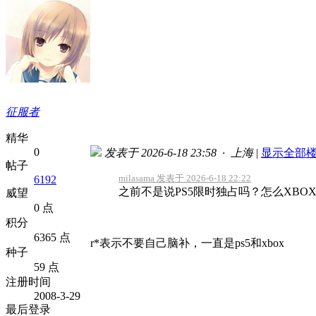
征服者
精华
0
发表于 2026-6-18 23:58 · 上海
|
显示全部
帖子
milasama 发表于 2026-6-18 22:22
6192
之前不是说PS5限时独占吗？怎么XBO
威望
0 点
积分
6365 点
r*表示不要自己脑补，一直是ps5和xbox
种子
59 点
注册时间
2008-3-29
最后登录