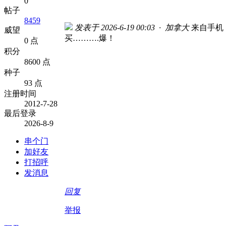
0
帖子
8459
发表于 2026-6-19 00:03 · 加拿大
来自手机
威望
买……….爆！
0 点
积分
8600 点
种子
93 点
注册时间
2012-7-28
最后登录
2026-8-9
串个门
加好友
打招呼
发消息
回复
举报