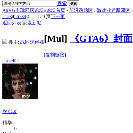
搜索
搜索
A9VG电玩部落论坛
»
论坛首页
›
前沿话题区
›
游戏业界新闻区
›
1
2
3
4
5
6
7
8
9
/ 9 页
下一页
返回列表
[Mul]
《GTA6》封面
楼主:
战区观察媴
[复制链接]
el-melfes
终结者
精华
0