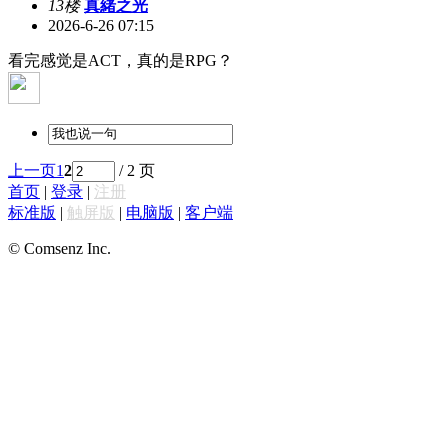
13楼
真緒之光
2026-6-26 07:15
看完感觉是ACT，真的是RPG？
上一页
1
2
/ 2 页
首页
|
登录
|
注册
标准版
|
触屏版
|
电脑版
|
客户端
© Comsenz Inc.