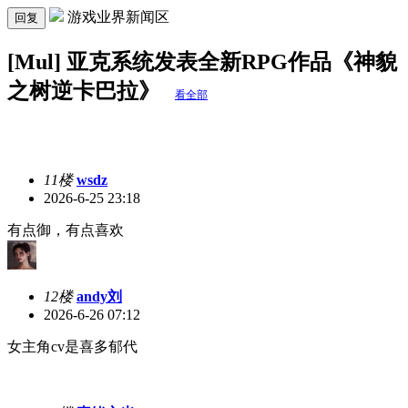
游戏业界新闻区
回复
[Mul] 亚克系统发表全新RPG作品《神貌
之树逆卡巴拉》
看全部
11楼
wsdz
2026-6-25 23:18
有点御，有点喜欢
12楼
andy刘
2026-6-26 07:12
女主角cv是喜多郁代