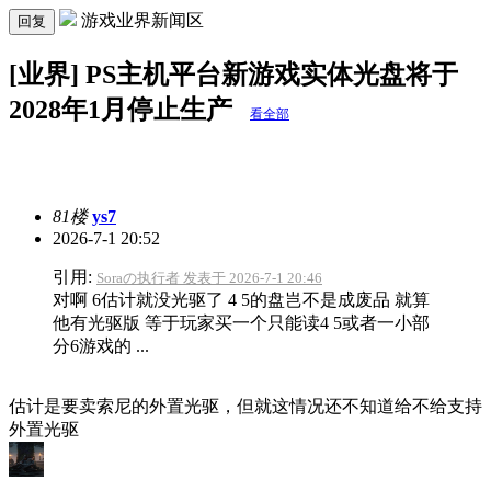
游戏业界新闻区
回复
[业界] PS主机平台新游戏实体光盘将于
2028年1月停止生产
看全部
81楼
ys7
2026-7-1 20:52
引用:
Soraの执行者 发表于 2026-7-1 20:46
对啊 6估计就没光驱了 4 5的盘岂不是成废品 就算
他有光驱版 等于玩家买一个只能读4 5或者一小部
分6游戏的 ...
估计是要卖索尼的外置光驱，但就这情况还不知道给不给支持
外置光驱