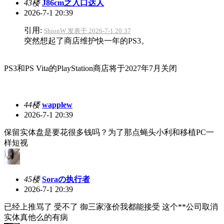
43楼
J86cm之入口达人
2026-7-1 20:39
引用:
ShionW 发表于 2026-7-1 20:37
突然想起了商店维护快一年的PS3。
PS3和PS Vita的PlayStation商店将于2027年7月关闭
44楼
wapplew
2026-7-1 20:39
保留实体盘是要花很多钱吗？为了那点蝇头小利和移植PC一
样短视
45楼
Soraの执行者
2026-7-1 20:39
已经上推骂了 受不了 御三家涨价我都能接受 这个**公司取消
实体真他么的有病