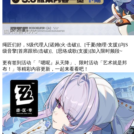
绳匠们好，S级代理人[诺姆(火·击破)]、[千夏(物理·支援)]与S
级音擎[首席跟班(击破)]、[思络成歌(支援)]加入限时频段~
更有签到活动「『嗯呢』从天降」、限时活动「艺术就是邦
布！」等精彩内容更新，一起来看看吧！