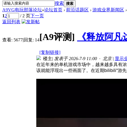
搜索
搜索
A9VG电玩部落论坛
»
论坛首页
›
前沿话题区
›
游戏业界新闻区
›
1
2
/ 2 页
下一页
返回列表
[A9评测]
《释放阿凡
查看:
5677
|
回复:
14
[复制链接]
楼主
|
发表于 2026-7-9 11:00 · 北京
|
显示
在近年来的单机游戏市场中，越来越多具有浓厚
该就能浮现出一些画面了。在近期bilibi