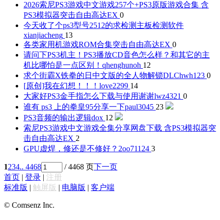
2026索尼PS3游戏中文游戏257个+PS3原版游戏合集 含
PS3模拟器
突击自由高达EX
0
今天收了个ps3型号2512的求检测主板检测软件
xianjiacheng
13
各类家用机游戏ROM合集
突击自由高达EX
0
请问下PS3机主！PS3播放CD音色怎么样？和其它的主
机比哪怕是一点区别！
qhenghunoh
12
求个街霸X铁拳的日中文版的全人物解锁DLC
hwh123
0
[原创]我在幻想！！！
love2299
14
大家好PS3金手指怎么下载与使用谢谢
lwz4321
0
谁有 ps3 上的拳皇95分享一下
paul3045
23
PS3音频的输出逻辑
dox
12
索尼PS3游戏中文游戏全集分享网盘下载 含PS3模拟器
突
击自由高达EX
2
GPU虚焊，修还是不修好？
2oo71124
3
1
2
3
4
.. 4468
/ 4468 页
下一页
首页
|
登录
|
注册
标准版
|
触屏版
|
电脑版
|
客户端
© Comsenz Inc.