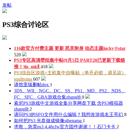
发帖
PS3综合讨论区
116款官方付费主题 更新 恶灵附身 动态主题
lucky☆star
520
PS3专区高清壁纸集中帖(9月5日 PART20已更新下载链
接！)
lu_mkⅡ
418
PS3综合区游戏+主机集中自曝贴（单开必锁，请见谅）
squllroina
607
请馆里猿删帖
dox
1
3DS、WII、NGC、DC、SS、PS1、MD、PS2、NDS、
FC、SFC、GBA游戏合集
zhangl8
0
索尼PS3游戏中文游戏全集分享网盘下载 含PS3模拟器
zhangl8
2
请问PS3的SFO文件用什么编辑？我想改游戏名
王苍幻
8
如何把PS3 光盘做成镜像
sthenama
1
求救，急需ps3 4.46cfw官方固件谢谢！！
石门卡卡
2