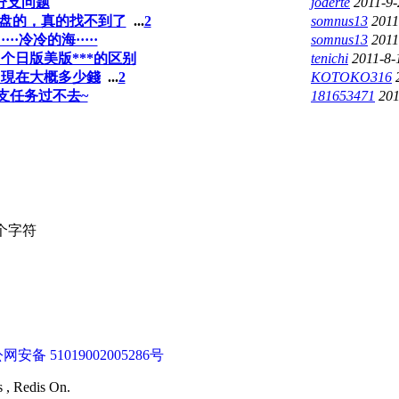
e分支问题
joderte
2011-9-
6盘的，真的找不到了
...
2
somnus13
2011
··冷冷的海·····
somnus13
2011
个日版美版***的区别
tenichi
2011-8-
 現在大概多少錢
...
2
KOTOKO316
支任务过不去~
181653471
201
个字符
网安备 51019002005286号
s , Redis On.