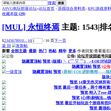
搜索
搜索
A9VG电玩部落论坛
»
论坛首页
›
游戏综合资料库
›
RPG游戏资
收藏本版
(
29
)
[MUL] 永恒终焉
主题:
1543
|
排
1
2
3
4
5
6
7
8
9
10
... 16
/ 16 页
下一页
返 回
新窗
全部主题
最新
热门
热帖
精华
更多
作者
回复/查看
最后
公告:
论坛开设因盗号问
隐藏置顶帖
预览
[版规]╰（￣ ▽ ￣）╭EOE讨
隐藏置顶帖
预览
[公
隐藏置顶帖
预览
[原创] EOE进阶教程——
版块
预览
14章无伤灭掉所
预览
最后一章任务，两个稀有素
预览
刚入了eoe
预览
[心得]刷钱法....钱算
预览
最近开始玩这个游戏有些
预览
最强机