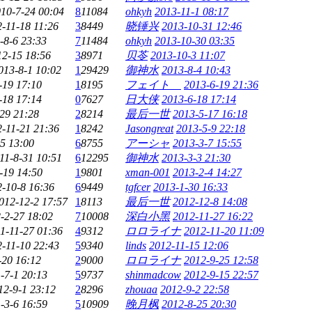
10-7-24 00:04
8
11084
ohkyh
2013-11-1 08:17
-11-18 11:26
3
8449
晓锤兴
2013-10-31 12:46
-8-6 23:33
7
11484
ohkyh
2013-10-30 03:35
12-15 18:56
3
8971
贝苓
2013-10-3 11:07
013-8-1 10:02
1
29429
御神水
2013-8-4 10:43
-19 17:10
1
8195
フェイト
2013-6-19 21:36
-18 17:14
0
7627
日大侠
2013-6-18 17:14
29 21:28
2
8214
最后一世
2013-5-17 16:18
-11-21 21:36
1
8242
Jasongreat
2013-5-9 22:18
5 13:00
6
8755
アーシャ
2013-3-7 15:55
11-8-31 10:51
6
12295
御神水
2013-3-3 21:30
-19 14:50
1
9801
xman-001
2013-2-4 14:27
-10-8 16:36
6
9449
tgfcer
2013-1-30 16:33
012-12-2 17:57
1
8113
最后一世
2012-12-8 14:08
-2-27 18:02
7
10008
深白小黑
2012-11-27 16:22
1-11-27 01:36
4
9312
ロロライナ
2012-11-20 11:09
-11-10 22:43
5
9340
linds
2012-11-15 12:06
-20 16:12
2
9000
ロロライナ
2012-9-25 12:58
-7-1 20:13
5
9737
shinmadcow
2012-9-15 22:57
12-9-1 23:12
2
8296
zhouaa
2012-9-2 22:58
-3-6 16:59
5
10909
晚月枫
2012-8-25 20:30