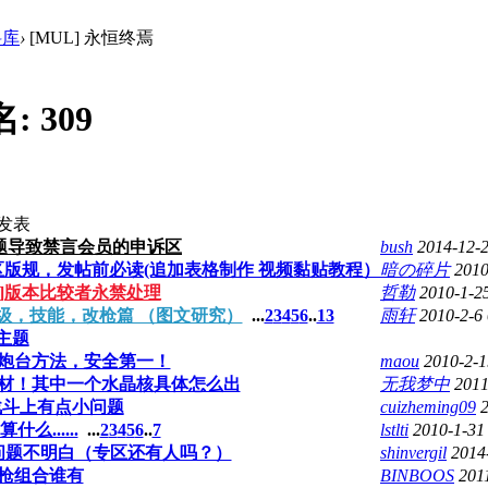
料库
›
[MUL] 永恒终焉
名:
309
发表
题导致禁言会员的申诉区
bush
2014-12-
论区版规，发帖前必读(追加表格制作 视频黏贴教程）
暗の碎片
2010
告]版本比较者永禁处理
哲勒
2010-1-2
练级，技能，改枪篇 （图文研究）
...
2
3
4
5
6
..
13
雨轩
2010-2-6
主题
有炮台方法，安全第一！
maou
2010-2-1
材！其中一个水晶核具体怎么出
无我梦中
2011
 战斗上有点小问题
cuizheming09
什么......
...
2
3
4
5
6
..
7
lstlti
2010-1-31
问题不明白（专区还有人吗？）
shinvergil
2014
枪组合谁有
BINBOOS
201