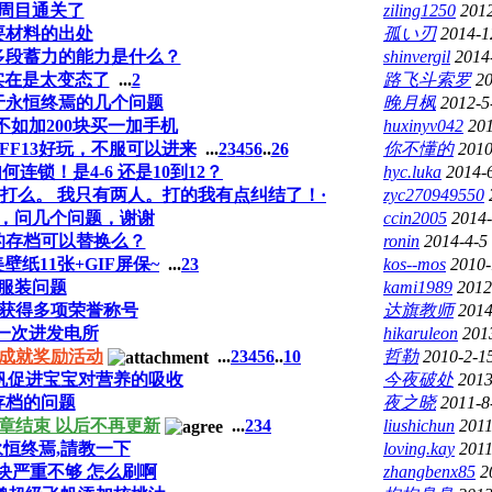
周目通关了
ziling1250
2012
要材料的出处
孤い刃
2014-1
多段蓄力的能力是什么？
shinvergil
2014
实在是太变态了
...
2
路飞斗索罗
20
于永恒终焉的几个问题
晚月枫
2012-5
真不如加200块买一加手机
huxinyv042
201
FF13好玩，不服可以进来
...
2
3
4
5
6
..
26
你不懂的
2010
连锁！是4-6 还是10到12？
hyc.luka
2014-
打么。 我只有两人。打的我有点纠结了！·
zyc270949550
，问几个问题，谢谢
ccin2005
2014-
的存档可以替换么？
ronin
2014-4-5
壁纸11张+GIF屏保~
...
2
3
kos--mos
2010-
服装问题
kami1989
2012
奶获得多项荣誉称号
达旗教师
2014
第一次进发电所
hikaruleon
201
全成就奖励活动
...
2
3
4
5
6
..
10
哲勒
2010-2-1
帆促进宝宝对营养的吸收
今夜破处
2013
存档的问题
夜之晓
2011-8
章结束 以后不再更新
...
2
3
4
liushichun
2011
恒终焉,請教一下
loving.kay
2011
块严重不够 怎么刷啊
zhangbenx85
2