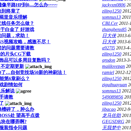
路HP到0....怎么办~~~~
jackyxn0806
20
快到终章了
ziling1250
2012
焉里音乐理解
somnus13
2011
支线任务怎么做？
CBLCer
2011-
终于白金了 好游戏
zhangbenx85
2
的问题，求助！
日大侠
2013-6
OSS视频攻略，感激不尽！
日大侠
2013-6
肃的问题需要请教
a927l5
2013-4-
的片头CG下载
ziling1250
2012
饰品可以多周目复数吗？
grodon
2013-3-
 不定期更新
maiilovepan
20
0了…自创竞技场50新的神刷法！
ramiel
2012-12
只能第6章刷么？
ziling1250
2012
戏剧情如何
ziguihuayuan
2
娱乐解说
somnus13
2012
手请教
549089856
201
了
ziling1250
2012
操槽碎了，肿么办
jibacao
2012-9
OSS处 望高手点拨
龙马佐助
2011
色块在哪弄啊?
GEGSDRG
20
服装指令问题
无我梦中
2011