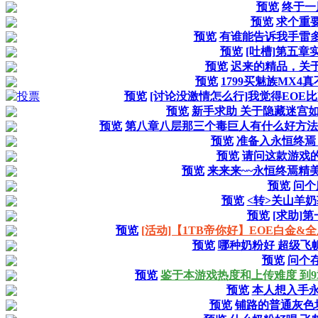
预览
终于一
预览
求个重
预览
有谁能告诉我手雷
预览
[吐槽]第五章
预览
迟来的精品，关
预览
1799买魅族MX4
预览
[讨论没激情怎么行]我觉得EOE比
预览
新手求助 关于隐藏迷宫如何
预览
第八章八层那三个毒巨人有什么好方法
预览
准备入永恒终焉
预览
请问这款游戏
预览
来来来~~永恒终焉精美
预览
问个
预览
<转>关山羊
预览
[求助]
预览
[活动]【1TB帝你好】EOE白金&
预览
哪种奶粉好 超级飞
预览
问个
预览
鉴于本游戏热度和上传难度 到9
预览
本人想入手永
预览
铺路的普通灰色