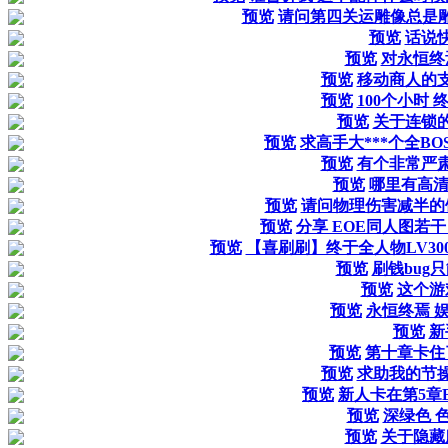
预览
请问第四关运雕像总是雕像半
预览
话说
预览
对永恒终
预览
移动商人的
预览
100个小时 
预览
关于连锁
预览
求高手大***个全B
预览
有个非常严
预览
哪里有高清
预览
请问物理伤害减半的
预览
分享 EOE同人图若干
预览
【喜刷刷】终于全人物LV30
预览
刷钱bug
预览
这个游
预览
永恒终焉 
预览
新
预览
第十章卡住
预览
求助我的节
预览
新人卡在第5章B
预览
深绿色 
预览
关于隐藏