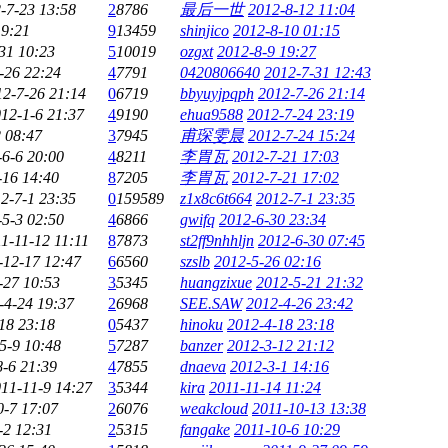
-7-23 13:58
2
8786
最后一世
2012-8-12 11:04
19:21
9
13459
shinjico
2012-8-10 01:15
31 10:23
5
10019
ozgxt
2012-8-9 19:27
-26 22:24
4
7791
0420806640
2012-7-31 12:43
12-7-26 21:14
0
6719
bbyuyjpqph
2012-7-26 21:14
12-1-6 21:37
4
9190
ehua9588
2012-7-24 23:19
 08:47
3
7945
甫琛雯晨
2012-7-24 15:24
-6-6 20:00
4
8211
李胃瓦
2012-7-21 17:03
-16 14:40
8
7205
李胃瓦
2012-7-21 17:02
2-7-1 23:35
0
159589
z1x8c6t664
2012-7-1 23:35
-5-3 02:50
4
6866
gwifq
2012-6-30 23:34
1-11-12 11:11
8
7873
st2ff9nhhljn
2012-6-30 07:45
-12-17 12:47
6
6560
szslb
2012-5-26 02:16
-27 10:53
3
5345
huangzixue
2012-5-21 21:32
-4-24 19:37
2
6968
SEE.SAW
2012-4-26 23:42
18 23:18
0
5437
hinoku
2012-4-18 23:18
5-9 10:48
5
7287
banzer
2012-3-12 21:12
8-6 21:39
4
7855
dnaeva
2012-3-1 14:16
11-11-9 14:27
3
5344
kira
2011-11-14 11:24
0-7 17:07
2
6076
weakcloud
2011-10-13 13:38
-2 12:31
2
5315
fangake
2011-10-6 10:29