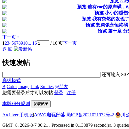
预览
eo
预览
谁有eoe的原声碟，
预览
小小的感伤···
预览
我有突然的发现了
预览
想買張永恒终焉
预览
第十章 分
下一页 »
1
2
3
4
5
6
7
8
9
10
... 16
/ 16 页
下一页
返 回
快速发帖
还可输入
80
高级模式
B
Color
Image
Link
Smilies
@朋友
您需要登录后才可以发帖
登录
|
注册
本版积分规则
发表帖子
Archiver
|
手机版
|
A9VG电玩部落
蜀ICP备2021021932号-2
川公
GMT+8, 2026-8-7 06:21
, Processed in 0.138879 second(s), 3 querie