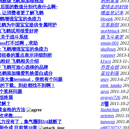
鹤超级飞帆添加核桃油
抱抱臭臭
2013
后面的数值分别代表什么啊~
爱情走的好快
名 让消费者更了解飞鹤
嗜血笔记本
20
飞鹤增强宝宝的免疫力
blogpk
2013-12
飞鹤为中国宝宝提供专属呵护
完美新郎
2013
收飞鹤试用很受好评
storhblack
2013
教关于战斗系统
路飞斗索罗
20
oss打不过啊，求助
xman-001
2012
 飞鹤增强宝宝的免疫力
skullgun
2013-
龚祖春的重点表示详细剖析
yoppper
2013-1
粉好 飞鹤相关介绍
k1sco
2013-11-
 飞鹤可放心选择的品牌
乔普会馆
2013
飞鹤添加臻爱乳铁蛋白成分
蓝拉剥落
2013
量terminal，突然有个问题
qnzy
2013-6-27
ST的下载。到处都找不到啊！
pink_tatako
20
个奖杯问题
saya
2011-10-2
恒终焉
gygygy726
201
求解？
婷▓
2011-10-2
黄金枪的方法
liushichun
2011
次求教……
artemis
2011-1
力没有了，集气圈到3/4就断了
tangexp
2011-8
能合成 目前第10章
a88720732
201