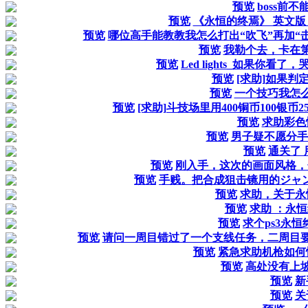
预览
boss前
预览
《永恒的终焉》 英文版 Res
预览
哪位高手能教教我怎么打出“吹飞”再加“
预览
我勒个去，卡在
预览
Led lights_如果你
预览
[求助]如果判
预览
一个技巧我怎
预览
[求助]斗技场里用400铜币100银
预览
求助彩色
预览
男子疑不愿分手
预览
通关了 
预览
刚入手，这次的画面风格，
预览
手贱。把合成狙击镜用的ジャン
预览
求助，关于永
预览
求助 ：永
预览
求个ps3永
预览
请问一周目错过了一个支线任务，二周目
预览
紧急求助机枪如何
预览
高处没有上
预览
新
预览
关