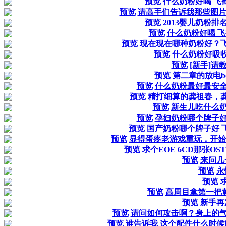
预览
什么奶粉好喝 飞
预览
请高手们告诉我那些图片
预览
2013婴儿奶粉排
预览
什么奶粉好喝 
预览
现在现在哪种奶粉好？
预览
什么奶粉好吸
预览
[新手]请
预览
第二章的放电b
预览
什么奶粉最好最安全
预览
精打细算的龚祖春，
预览
新生儿吃什么奶
预览
孕妇奶粉哪个牌子好
预览
国产奶粉哪个牌子好 
预览
显得蛋疼老游戏重玩，开始连大
预览
求个EOE 6CD那张O
预览
来问几
预览
永
预览
预览
高周目拿第一把
预览
新手再
预览
请问如何攻击啊？身上的气
预览
谁告诉我 这个配件什么时候