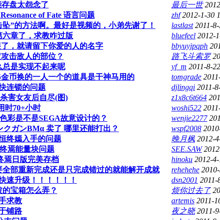
不能存盘太怨念了
最后一世
2012
onance of Fate 语言问题
zhf
2012-1-30 
击坠”的方法啊。最好是视频的，小弟先谢了！
lastlast
2011-8-
第六章了，求教咋过版
bluefeel
2012-1
看了，哭了，就请留下你爱的人的名字
bbyuyjpqph
20
定攻击敌人的部位？
路飞斗索罗
20
么总是实现不起来呢
yf_m
2011-8-22
币25金币换的一人一个的道具是干神马用的
tomgrade
2011
快连锁的问题
djlingqi
2011-8
杀害女友后自尽(图)
z1x8c6t664
201
用时70+小时
woshi522
2011
色彩是不是SEGA故意设计的？
wenjie2277
201
クガンBMα 卖了 哪里还能打出？
wspf2008
2010
恒终嫣入手的问题
晚月枫
2012-4
恒终焉能量块问题
SEE.SAW
2012
恒终焉日版完美存档
hinoku
2012-4-
要全部重新完成还是只完成错过的就能解开成就
rehehehe
2010-
快速升级！！！！！！
dsn2001
2011-
坡的宝箱怎么弄？
烦你过去了
20
手求教
artemis
2011-1
于铺路
夜之晓
2011-9