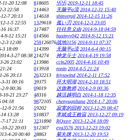
-11-20 12:08
8
18605
卐卐
2019-12-11 18:45
2-3 22:58
2
14463
无脑平a流
2014-12-31 15:40
-12-7 20:13
1
14618
shinvergil
2014-12-15 11:26
12-1-5 22:55
13
29618
孤い刃
2014-12-3 23:05
-16 16:37
3
17487
往往意义由
2014-9-18 04:59
4-9-12 15:21
0
14566
huxinyv042
2014-9-12 15:21
-2-3 12:00
259
126076
战地3156
2014-9-11 07:37
6-3 18:09
1
14399
无脑平a流
2014-6-4 00:15
2014-3-27 08:38
2
14274
神龙斗士
2014-4-19 19:58
3-26 23:02
2
13986
ccin2005
2014-4-16 10:49
 21:24
0
13918
ronin
2014-4-5 21:24
1-26 20:13
26
32213
feiyuwind
2014-2-11 17:52
-3-31 00:16
3
9375
环大明湖
2014-2-10 18:51
-2-9 00:36
0
9019
达旗教师
2014-2-9 00:36
3-10-21 23:27
4
8316
越活越明白
2014-1-18 12:35
5 04:18
98
72105
chenyugnliana
2014-1-7 20:06
-12-9 21:56
1
9202
寂寞的回程
2013-12-29 08:47
-14 13:28
9
10837
李斌成王败寇
2013-12-27 09:19
-7-17 21:11
32
31890
RQxsvr
2013-12-24 18:09
-10-22 20:03
9
12307
eva3576
2013-12-23 19:02
013-4-20 00:40
2
8863
菊丸咪
2013-12-20 19:53