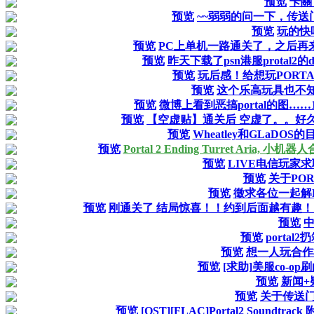
预览
卡關
预览
~~弱弱的问一下，传送
预览
玩的快
预览
PC上单机一路通关了，之后再
预览
昨天下载了psn港服protal
预览
玩后感！给想玩PORT
预览
这个乐高玩具也不
预览
微博上看到恶搞portal的图……
预览
【空虚贴】通关后 空虚了。。好
预览
Wheatley和GLaDO
预览
Portal 2 Ending Turret Ari
预览
LIVE电信玩家求
预览
关于POR
预览
徵求各位一起解P
预览
刚通关了 结局惊喜！！约到后面越有趣！！特
预览
中
预览
portal
预览
想一人玩合作
预览
[求助]美服co-o
预览
新闻+
预览
关于传送门
预览
[OST][FLAC]Portal2 Soundtrack 附