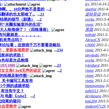
帖~
tey
2011-6-14 
啊。。10分声效不是盖的
...
2
stanhjd
2011-4
幕翻译的也太那啥了...
...
2
3
逆转异议
2011
结尾的细节（剧透）
...
2
ovelia
2011-5-4
片“光圈实验室外的生活”
visnic
2011-5-3
OS大人给推倒了！（四格漫画）
黑霜
2011-5-2
代，有问题就是。。。。。。
mtfxdd
2011-5-
机有亮点吗？
AlexzzCN
2011
来论坛看，这游戏千万不要看攻略玩
t-9000
2011-5-
确定，更新各项简评
...
2
3
4
visnic
2011-4-1
视奖杯的求助！
zmydodo
2011-
角色却是次品炮塔
ovelia
2011-5-2
0X1080
...
2
3
tylerdurst
2011-
主角Chell无声的设定
...
2
visnic
2011-5-9
的纸模及制作图~
visnic
2011-5-1
》关卡编写工具发布
visnic
2011-5-1
5个洞的成就求助
jinmingming
20
 有没有中文？
zqb0313
2011-
 与 电影《cube》
...
2
devilasura
201
代结尾的疑问
tom204
2011-5
m自攻自受教学
snaken47129
2