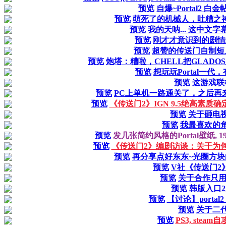
预览
自爆~Portal2 白金
预览
萌死了的机械人，吐糟之神
预览
我的天呐... 这中文字
预览
刚才才意识到的剧情
预览
超赞的传送门自制短
预览
炮塔：糟啦，CHELL把GLAD
预览
想玩玩Portal一
预览
这游戏联
预览
PC上单机一路通关了，之后再
预览
《传送门2》IGN 9.5绝高素质
预览
关于砸电
预览
我最喜欢的
预览
发几张简约风格的Portal壁纸, 192
预览
《传送门2》编剧访谈：关于为何女
预览
再分享点好东东~光圈方块
预览
V社《传送门2
预览
关于合作只用
预览
韩版入口2
预览
【讨论】portal2
预览
关于二
预览
PS3, stea