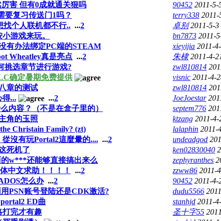
然厉害 但有0成就通关狠吗
90452
2011-5-
2需要复习传送门1吗？
terry338
2011-
想找个人联机都不行..
...
2
卓别
2011-5-3
按小游戏来玩。
bn7873
2011-5
没有办法绑定PC端的STEAM
xieyijia
2011-4-
t Wheatley真是亮点
...
2
朱棣
2011-4-2
何挑选章节进行游戏?
zwl810814
201
DLC确定暑期免费提供
visnic
2011-4-2
八章的测试
zwl810814
201
...
...
2
JoeJoestar
201
什么内容？（不是在盒子里的）
septem776
201
主角的玉照
ktzang
2011-4-
 the Christain Family? (zt)
lalaphin
2011-
有玩Portal2這麼暈的....
...
2
undeadgod
201
这死机了
ken02830040
2
的w***还能够直接搞出来么
zephyranthes
2
2简体中文求助！！！！
...
2
zzww86
2011-4
ADOS怎么办
...
2
90452
2011-4-
须用PSN账号登陆还是CDK激活?
dudu5566
2011
ortal2 ED曲
stanhjd
2011-4
略打完才有趣
圣十字55
2011