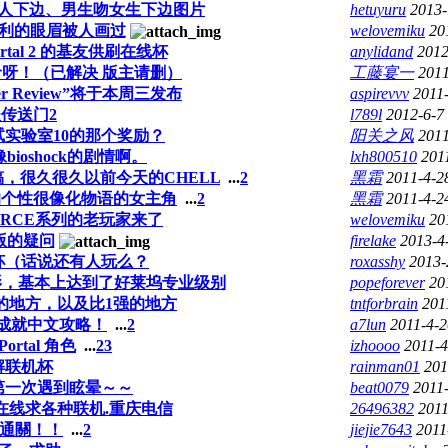
人下边、男生吻女生下边图片
hetuyuru
2013-
利的眼眉被人画过
welovemiku
20
rtal 2 的基友供刷在线杯
anylidand
2012
命呀！（已解决 版主请删）
工藤宴一
2011
Peer Review”将于本周三发布
aspirevvv
2011
传送门2
l789l
2012-6-7
试实验室10的那个奖励？
阳关之风
2011
ioshock的剧情啊。
lxh800510
201
稿，很久很久以前今天的CHELL
...
2
黑霜
2011-4-2
的个性很像化物语的女主角
...
2
黑霜
2011-4-2
URCE系列的老玩家来了
welovemiku
20
盒版的疑问
firelake
2013-4
杯（话说还有人玩么？
roxasshy
2013-
电影，基本上达到了好莱坞专业级别
popeforever
20
的地方，以及比1强的地方
tntforbrain
201
成就中文攻略！
...
2
a7lun
2011-4-2
ortal 角色
...
2
3
izhoooo
2011-4
解联机杯
rainman01
201
第一次遇到眩晕～～
beat0079
2011-
在线求各种联机.重庆电信
26496382
2011
通關！！
...
2
jiejie7643
2011