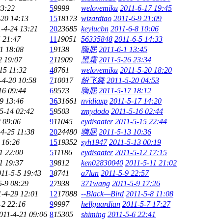
23:22
5
9999
welovemiku
2011-6-17 19:45
-20 14:13
15
18173
wizardtao
2011-6-9 21:09
-4-24 13:21
20
23685
keylucbn
2011-6-8 10:06
 21:47
11
19051
56335848
2011-6-5 14:33
1 18:08
1
9138
嗨屁
2011-6-1 13:45
2 19:07
2
11909
黑霜
2011-5-26 23:34
15 11:32
4
8761
welovemiku
2011-5-20 18:20
-4-20 10:58
7
10017
纷飞舞
2011-5-20 04:53
16 09:44
6
9573
嗨屁
2011-5-17 18:12
9 13:46
36
31661
nvidiaxp
2011-5-17 14:20
5-14 02:42
5
9503
zmydodo
2011-5-16 02:44
 09:06
9
11045
eydisaater
2011-5-15 22:44
4-25 11:38
20
24480
嗨屁
2011-5-13 10:36
 16:26
15
19352
syh1947
2011-5-13 00:19
1 22:00
5
11186
eydisaater
2011-5-12 17:15
1 19:37
3
9812
ken02830040
2011-5-11 21:02
11-5-5 19:43
3
8741
a7lun
2011-5-9 22:57
5-9 08:29
2
7938
371wang
2011-5-9 17:26
1-4-29 12:01
12
17088
--Black—Bird
2011-5-8 11:08
-2 22:16
9
9997
hellguardian
2011-5-7 17:27
011-4-21 09:06
8
15305
shiming
2011-5-6 22:41