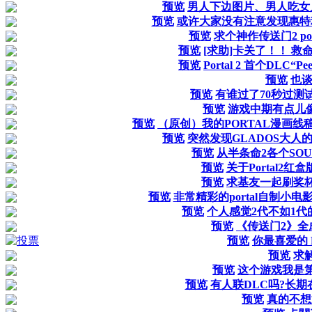
预览
男人下边图片、男人吃女
预览
或许大家没有注意发现惠特
预览
求个神作传送门2 po
预览
[求助]卡关了！！ 救
预览
Portal 2 首个DLC“
预览
也谈
预览
有谁过了70秒过测
预览
游戏中期有点儿像b
预览
（原创）我的PORTAL漫画线
预览
突然发现GLADOS大人
预览
从半条命2各个SO
预览
关于Portal2红
预览
求基友一起刷奖
预览
非常精彩的portal自制小
预览
个人感觉2代不如1代
预览
《传送门2》全
预览
你最喜爱的 P
预览
求
预览
这个游戏我是
预览
有人联DLC吗?长期
预览
真的不想