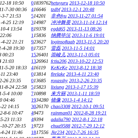
12-18 10:50
0
1839762
hetuyuru
2013-12-18 10:50
11-7-30 00:36
4
16646
tzdbf
2013-12-1 20:48
-3-7 21:53
5
14201
非色fyu
2013-11-27 01:54
-4-25 12:19
3
14987
冲冲舞畏
2013-11-14 12:14
-10-4 13:54
8
19378
egdd65
2013-11-13 08:26
 22:06
1
15836
纳腾毕沅
2013-11-6 19:01
-4-22 21:21
9
23627
loginsoftaab
2013-11-5 20:20
1-4-28 19:30
8
17357
雷磊
2013-11-5 14:01
8 00:23
15
26401
崇峻儿
2013-11-3 05:01
4 21:03
13
26961
fctiu206
2013-10-22 12:53
11-5-20 18:33
4
16119
KeKeKe
2013-8-12 18:38
-11 23:40
0
13814
firelake
2013-4-11 23:40
2-26 23:35
0
13685
roxasshy
2013-2-26 23:35
11-8-24 22:58
5
15823
lixiung
2013-1-17 15:39
1-5-4 10:00
7
10898
来方丽
2013-1-11 18:59
0 04:46
19
34280
镜像
2013-1-4 14:12
-22 14:15
30
26170
chao3308
2012-10-1 09:51
2-8-6 10:47
4
9473
rainman01
2012-8-28 19:21
5-23 11:33
4
9394
adalia790
2012-8-1 22:18
-10-27 20:15
1
9723
ehua9588
2012-7-29 12:12
-4-24 11:46
18
17556
Jkr234
2012-7-26 16:35