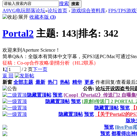
搜索
搜索
A9VG电玩部落论坛
»
论坛首页
›
游戏综合资料库
›
FPS/TPS游
收藏本版
(
3
)
Portal2
主题:
143
|
排名:
342
欢迎来到Aperture Science！
简单Q&A：全版本有简体中文字幕，买PS3送PC/Mac可通过St
征稿：Co-op合作攻略/剧情分析（HL2联系）
1
2
/ 2 页
下一页
返 回
新窗
全部主题
最新
热门
热帖
精华
更多
作者
回复/查看
最后
公告:
论坛开设因盗号问
隐藏置顶帖
预览
[Coop]《Portal2》传送门2 自曝
隐藏置顶帖
预览
[原創]传送门 2 PORTAL
隐藏置顶帖
预览
【P
隐藏置顶帖
预览
【关于Portal2的
版块
预览
[live/P
预览
都看得出神