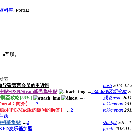
戏资料库
›
Portal2
eam互联。
发表
题导致禁言会员的申诉区
bush
2014-12-
集中贴+PSN/Steam帐号集中贴
...
2
3
4
5
6
战区观察猿
2
 2獎盃攻略[88%]
...
2
浅苍neko
2011
ortal 2 简介】
...
2
tekkenman
201
PS3版和PC/Mac版的疑问的解答】
...
2
tekkenman
201
主题
sn]联机募集贴
...
2
stanhjd
2011-4
KFD麦乐基加盟
fqxeh
2013-11-