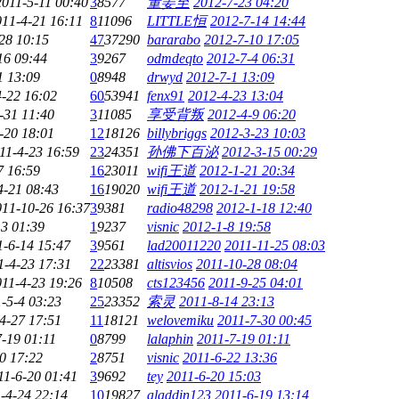
2011-5-11 00:40
3
8577
董姜至
2012-7-23 04:20
011-4-21 16:11
8
11096
LITTLE恒
2012-7-14 14:44
28 10:15
47
37290
bararabo
2012-7-10 17:05
16 09:44
3
9267
odmdeqto
2012-7-4 06:31
1 13:09
0
8948
drwyd
2012-7-1 13:09
4-22 16:02
60
53941
fenx91
2012-4-23 13:04
-31 11:40
3
11085
享受背叛
2012-4-9 06:20
-20 18:01
12
18126
billybriggs
2012-3-23 10:03
11-4-23 16:59
23
24351
孙佛下百泌
2012-3-15 00:29
7 16:59
16
23011
wifi王道
2012-1-21 20:34
4-21 08:43
16
19020
wifi王道
2012-1-21 19:58
011-10-26 16:37
3
9381
radio48298
2012-1-18 12:40
13 01:39
1
9237
visnic
2012-1-8 19:58
1-6-14 15:47
3
9561
lad20011220
2011-11-25 08:03
1-4-23 17:31
22
23381
altisvios
2011-10-28 08:04
011-4-23 19:26
8
10508
cts123456
2011-9-25 04:01
-5-4 03:23
25
23352
索灵
2011-8-14 23:13
4-27 17:51
11
18121
welovemiku
2011-7-30 00:45
-19 01:11
0
8799
lalaphin
2011-7-19 01:11
0 17:22
2
8751
visnic
2011-6-22 13:36
11-6-20 01:41
3
9692
tey
2011-6-20 15:03
-4-24 22:14
10
19827
aladdin123
2011-6-19 13:14