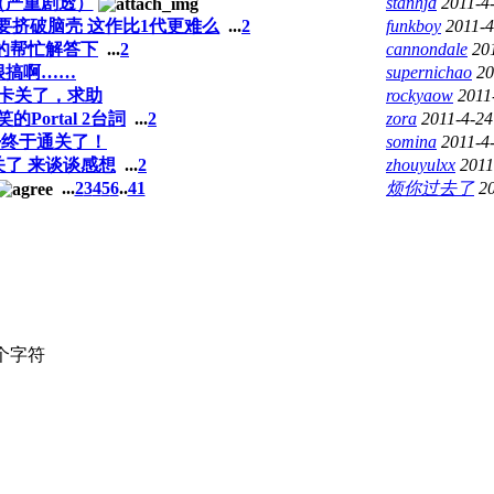
系 （严重剧透）
stanhjd
2011-4
要挤破脑壳 这作比1代更难么
...
2
funkboy
2011-4
的帮忙解答下
...
2
cannondale
20
很搞啊……
supernichao
20
卡关了，求助
rockyaow
2011
Portal 2台詞
...
2
zora
2011-4-24
~终于通关了！
somina
2011-4
了 来谈谈感想
...
2
zhouyulxx
2011
...
2
3
4
5
6
..
41
烦你过去了
2
个字符