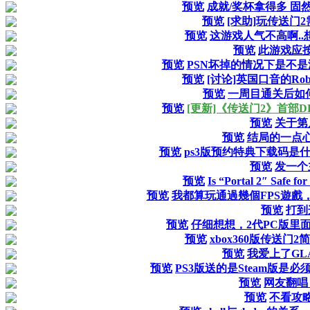
预览
成就/奖杯拿得多 固
预览
[求助]玩传送门
预览
这游戏人气不高啊..
预览
此游戏应
预览
PSN坏掉的情况下是不是
预览
[讨论]英国口音的Robo
预览
一周目通关后如
预览
[更新]《传送门2》首部
预览
关于第
预览
结局的一点心得
预览
ps3版预约特典下载码是
预览
发一个
预览
Is “Portal 2″ Safe for
预览
我都算玩通過幾個FPS遊戲，從沒
预览
打到
预览
仔细想想，2代PC版里面
预览
xbox360版传送门
预览
我爱上了GL
预览
PS3版送的是Steam版是必
预览
网友翻唱 p
预览
不看攻