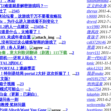
了，求助
sukunamitaka
门2难道就是解密游戏吗？~~
正义的化身
2
吐了
...
2
3
4
5
zheyux
2011-4-
来论坛看，这游戏千万不要看攻略玩
t-9000
2011-5-
2的dlc，为什么进入游戏看不到变化？
drwyd
2012-7-
AL2的人一点建议
...
2
3
4
5
6
..
7
scv1980
2011-
知道是什么，太难看了！
微风吹
2011-7
18X 未成年者自重
...
2
夜孩子
2011-5
久没有玩过这么锻炼智商的游戏了
...
2
3
cs83729146
20
S的目的（各人见解）
...
2
黑霜
2011-4-2
a, 小机器人合奏，意大利歌词翻译（剧透）115下载
...
2
ivory111
2011-
联机~~~还有人玩么？
新一代90后
2
TAL2的DLC
tonic
2011-11-
ORTAL 2 連線獎盃
akio12321
201
别是结局 portal 2大好 这次折服了！
...
2
3
我是snake
201
文版?
gn01812767
2
2扔箱子视频
...
2
3
泡泡温泉
2011
模式可能么~~
...
2
cfso1754
2011-
p刷白金（更新：已刷白）
lalaphin
2011-7
疑问各一则
visnic
2011-6-2
教授 奖杯问题
welovemiku
20
Still Alive&Want You Gone
...
2
hqqttjiang
2011