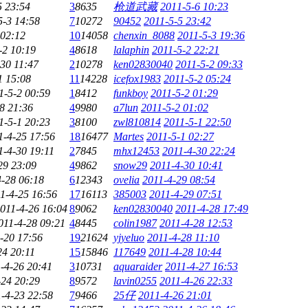
5 23:54
3
8635
枪道武藏
2011-5-6 10:23
5-3 14:58
7
10272
90452
2011-5-5 23:42
 02:12
10
14058
chenxin_8088
2011-5-3 19:36
-2 10:19
4
8618
lalaphin
2011-5-2 22:21
30 11:47
2
10278
ken02830040
2011-5-2 09:33
1 15:08
11
14228
icefox1983
2011-5-2 05:24
1-5-2 00:59
1
8412
funkboy
2011-5-2 01:29
8 21:36
4
9980
a7lun
2011-5-2 01:02
1-5-1 20:23
3
8100
zwl810814
2011-5-1 22:50
1-4-25 17:56
18
16477
Martes
2011-5-1 02:27
1-4-30 19:11
2
7845
mhx12453
2011-4-30 22:24
29 23:09
4
9862
snow29
2011-4-30 10:41
4-28 06:18
6
12343
ovelia
2011-4-29 08:54
1-4-25 16:56
17
16113
385003
2011-4-29 07:51
011-4-26 16:04
8
9062
ken02830040
2011-4-28 17:49
011-4-28 09:21
4
8445
colin1987
2011-4-28 12:53
-20 17:56
19
21624
yjyeluo
2011-4-28 11:10
24 20:11
15
15846
117649
2011-4-28 10:44
-4-26 20:41
3
10731
aquaraider
2011-4-27 16:53
-24 20:29
8
9572
lavin0255
2011-4-26 22:33
-4-23 22:58
7
9466
25仔
2011-4-26 21:01