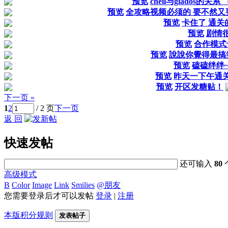
预览
chell与glados的关
预览
全攻略视频必须的 要不然又
预览
卡住了 通关
预览
剧情
预览
合作模式
预览
說說你覺得最搞笑的
预览
磕磕绊绊
预览
昨天一下午通关
预览
开区发糖贴！
下一页 »
1
2
/ 2 页
下一页
返 回
快速发帖
还可输入
80
高级模式
B
Color
Image
Link
Smilies
@朋友
您需要登录后才可以发帖
登录
|
注册
本版积分规则
发表帖子