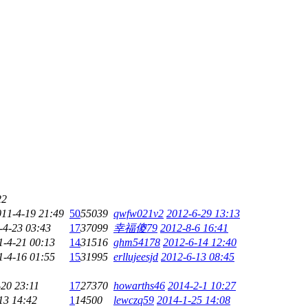
22
011-4-19 21:49
50
55039
qwfw021v2
2012-6-29 13:13
-4-23 03:43
17
37099
幸福傻79
2012-8-6 16:41
1-4-21 00:13
14
31516
ghm54178
2012-6-14 12:40
1-4-16 01:55
15
31995
erllujeesjd
2012-6-13 08:45
-20 23:11
17
27370
howarths46
2014-2-1 10:27
13 14:42
1
14500
lewczq59
2014-1-25 14:08