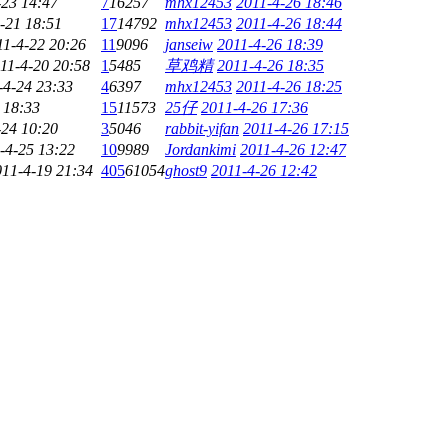
-23 14:47
7
16257
mhx12453
2011-4-26 18:46
-21 18:51
17
14792
mhx12453
2011-4-26 18:44
11-4-22 20:26
11
9096
janseiw
2011-4-26 18:39
11-4-20 20:58
1
5485
草鸡精
2011-4-26 18:35
-4-24 23:33
4
6397
mhx12453
2011-4-26 18:25
 18:33
15
11573
25仔
2011-4-26 17:36
-24 10:20
3
5046
rabbit-yifan
2011-4-26 17:15
-4-25 13:22
10
9989
Jordankimi
2011-4-26 12:47
011-4-19 21:34
405
61054
ghost9
2011-4-26 12:42