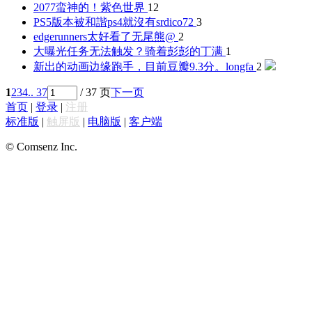
2077蛮神的！
紫色世界
12
PS5版本被和諧ps4就沒有
srdico72
3
edgerunners太好看了
无尾熊@
2
大曝光任务无法触发？
骑着彭彭的丁满
1
新出的动画边缘跑手，目前豆瓣9.3分。
longfa
2
1
2
3
4
.. 37
/ 37 页
下一页
首页
|
登录
|
注册
标准版
|
触屏版
|
电脑版
|
客户端
© Comsenz Inc.