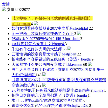
发帖
赛博朋克2077
【老规矩了，严禁任何形式的剧透和标题剧透】
tekkenman
4
如何客观看待赛博朋克2077中文配音
slsoididuf
22
同一把枪，装备后伤害变低了？
百亚
3
PS4版本的2077能升级到2.1吗？
luna-luna
3
xsx版游戏怎么设置中文
Wrong4
3
朱迪有什么好的
光明的大法师
53
云顶性偶的设定真是太带感了
beatjapan
22
帕南线有个容易错过的支线任务（剧透）
longfa
9
大家都在什么平台勇闯夜之城？
tekkenman
69
波兰人再走险棋？外媒称《赛博朋克2077》将使用第一
人称
虾爆鳝面
143
《赛博朋克2077》PC版无任何加密 以及任何微交易
臺灣
高貴遊戲玩家
122
2.0的赛博疯子任务看来默认的就是非致命伤害了
longfa
1
把往日之影的几个结局都通了（剧透）
longfa
1
求问，现在xsx版实体盘赛博2077
考拉喵喵
0
很奇怪这么出色的dlc连热区都没提
chujiwuDio
2