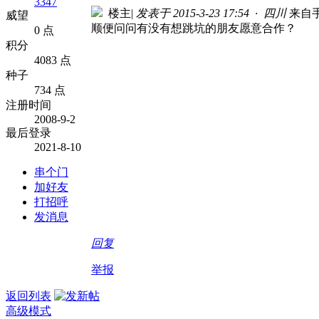
3347
楼主
|
发表于 2015-3-23 17:54 · 四川
来自
威望
顺便问问有没有想跳坑的朋友愿意合作？
0 点
积分
4083 点
种子
734 点
注册时间
2008-9-2
最后登录
2021-8-10
串个门
加好友
打招呼
发消息
回复
举报
返回列表
高级模式