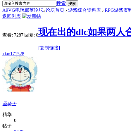
搜索
搜索
A9VG电玩部落论坛
»
论坛首页
›
游戏综合资料库
›
RPG游戏资
返回列表
现在出的dlc如果两
查看:
7287
|
回复:
0
[复制链接]
xiao171528
圣骑士
精华
0
帖子