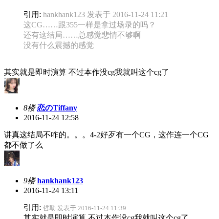
引用:
hankhank123 发表于 2016-11-24 11:21
这CG……跟355一样是拿过场录的吗？
还有这结局……总感觉悲情不够啊
没有什么震撼的感觉
其实就是即时演算 不过本作没cg我就叫这个cg了
8楼
恋のTiffany
2016-11-24 12:58
讲真这结局不咋的。。。4-2好歹有一个CG，这作连一个CG
都不做了么
9楼
hankhank123
2016-11-24 13:11
引用:
哲勒 发表于 2016-11-24 11:39
其实就是即时演算 不过本作没cg我就叫这个cg了