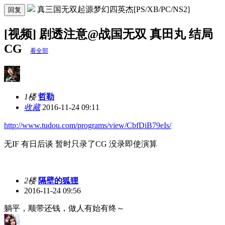
真三国无双起源梦幻四英杰[PS/XB/PC/NS2]
回复
[视频] 剧透注意@战国无双 真田丸 结局
CG
看全部
1楼
哲勒
收藏
2016-11-24 09:11
http://www.tudou.com/programs/view/CbfDiB79eIs/
无IF 有日后谈 暂时只录了CG 没录即使演算
2楼
隔壁的狐狸
2016-11-24 09:56
躺平，顺带还钱，做人有始有终～