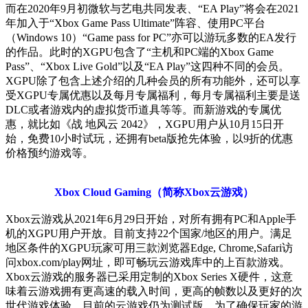
而在2020年9月初微软与艺电共同发表、“EA Play”将会在2021
年加入于“Xbox Game Pass Ultimate”阵容、使用PC平台
（Windows 10）“Game pass for PC”亦可以游玩多数的EA发行
的作品。此时的XGPU包含了“主机和PC端的Xbox Game
Pass”、“Xbox Live Gold”以及“EA Play”这四种不同的会员。
XGPU除了包含上述介绍的几种会员的所有功能外，还可以享
受XGPU专属优惠以及每月专属福利，每月专属福利主要是送
DLC或者游戏内的虚拟货币道具等等。而新游戏的专属优
惠，就比如《战 地风云 2042》，XGPU用户从10月15日开
始，免费10小时试玩，还拥有beta版抢先体验，以9折的优惠
价格预约游戏等。
Xbox Cloud Gaming（简称Xbox云游戏）
Xbox云游戏从2021年6月29日开始，对所有拥有PC和Apple手
机的XGPU用户开放。目前支持22个国家/地区的用户。满足
地区条件的XGPU玩家可用三款浏览器Edge, Chrome,Safari访
问xbox.com/play网址，即可畅玩云游戏库中的上百款游戏。
Xbox云游戏的服务器已采用定制的Xbox Series X硬件，这意
味着云游戏拥有更高速的载入时间，更高的帧数以及更好的次
世代游戏体验。目前的云游戏仍为测试版，为了确保玩家的游