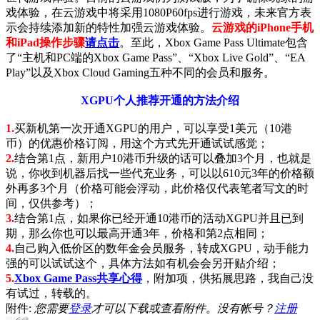
戏体验，在云游戏中将采用1080P60fps进行游戏，未来官方表
示会持续添加新的特性加强云游戏体验。
云游戏的iPhone手机
和iPad操作步骤
请点击
。至此，Xbox Game Pass Ultimate包含
了“主机和PC端的Xbox Game Pass”、“Xbox Live Gold”、“EA
Play”以及Xbox Cloud Gaming五种不同的会员和服务。
XGPU个人推荐开通的方法介绍
1.
买新机第一次开通XGPU的用户，可以享受1美元（10港
币）的优惠价格订阅，用这个方式先开通试试感觉；
2.
结合第1点，新用户10港币升级的话可以叠加3个月，也就是
说，你收到机器后找一些代充业务，可以以610元3年的价格额
外再多3个月（价格可能会浮动，此价格仅代表笔者写文的时
间，仅供参考）；
3.
结合第1点，如果你已经开通10港币的活动XGPU并且已到
期，那么你也可以最高开通3年，价格和第2点相同；
4.
自己购入低价区的数年金会员服务，转成XGPU，动手能力
强的可以试试这个，具体方法如有机会会另开贴介绍；
5.
Xbox Game Pass共享心得
，附加项，供拓展思路，我自己没
有试过，转载的。
附件:
您需要
登录
才可以下载或查看附件。没有帐号？
注册