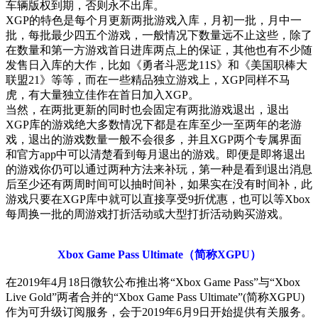
车辆版权到期，否则永不出库。
XGP的特色是每个月更新两批游戏入库，月初一批，月中一
批，每批最少四五个游戏，一般情况下数量远不止这些，除了
在数量和第一方游戏首日进库两点上的保证，其他也有不少随
发售日入库的大作，比如《勇者斗恶龙11S》和《美国职棒大
联盟21》等等，而在一些精品独立游戏上，XGP同样不马
虎，有大量独立佳作在首日加入XGP。
当然，在两批更新的同时也会固定有两批游戏退出，退出
XGP库的游戏绝大多数情况下都是在库至少一至两年的老游
戏，退出的游戏数量一般不会很多，并且XGP两个专属界面
和官方app中可以清楚看到每月退出的游戏。即便是即将退出
的游戏你仍可以通过两种方法来补玩，第一种是看到退出消息
后至少还有两周时间可以抽时间补，如果实在没有时间补，此
游戏只要在XGP库中就可以直接享受9折优惠，也可以等Xbox
每周换一批的周游戏打折活动或大型打折活动购买游戏。
Xbox Game Pass Ultimate（简称XGPU）
在2019年4月18日微软公布推出将“Xbox Game Pass”与“Xbox
Live Gold”两者合并的“Xbox Game Pass Ultimate”(简称XGPU)
作为可升级订阅服务，会于2019年6月9日开始提供有关服务。