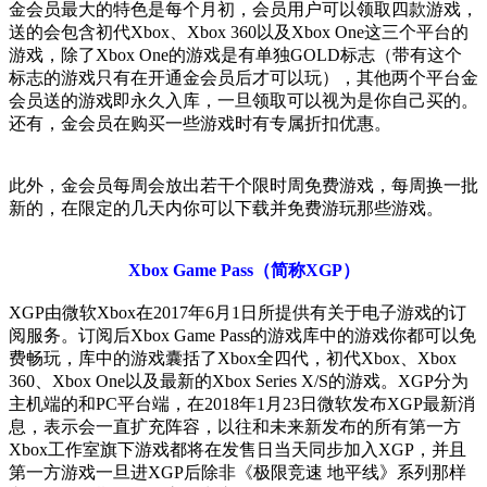
金会员最大的特色是每个月初，会员用户可以领取四款游戏，
送的会包含初代Xbox、Xbox 360以及Xbox One这三个平台的
游戏，除了Xbox One的游戏是有单独GOLD标志（带有这个
标志的游戏只有在开通金会员后才可以玩），其他两个平台金
会员送的游戏即永久入库，一旦领取可以视为是你自己买的。
还有，金会员在购买一些游戏时有专属折扣优惠。
此外，金会员每周会放出若干个限时周免费游戏，每周换一批
新的，在限定的几天内你可以下载并免费游玩那些游戏。
Xbox Game Pass（简称XGP）
XGP由微软Xbox在2017年6月1日所提供有关于电子游戏的订
阅服务。订阅后Xbox Game Pass的游戏库中的游戏你都可以免
费畅玩，库中的游戏囊括了Xbox全四代，初代Xbox、Xbox
360、Xbox One以及最新的Xbox Series X/S的游戏。XGP分为
主机端的和PC平台端，在2018年1月23日微软发布XGP最新消
息，表示会一直扩充阵容，以往和未来新发布的所有第一方
Xbox工作室旗下游戏都将在发售日当天同步加入XGP，并且
第一方游戏一旦进XGP后除非《极限竞速 地平线》系列那样