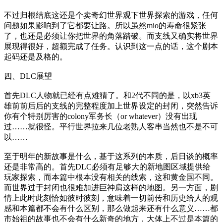
不过归根结底这还是个卖奇幻世界观下世界探索的游戏，任何
问题如果影响到了它都要让路。所以虽然mio的寿命很紧张
了，也还是必须让你把世界的角落踏破。而支线又确实将世界
展现得很好，超额完成了任务。认识到这一点的话，这个剧本
起码还是及格的。
四、DLC展望
首先DLC人物就已经有点难猜了。和2代不同的是，以xb3英
雄前前后后的支线的完整程度加上世界设定的封闭，突然告诉
你有个特别厉害的colony军务长（or whatever）没有出现
过……就很怪。平行世界拉来几位老熟人客串当然也不是不可
以……
至于明年的新故事是什么，基于这系列的本质，后日谈的概率
还是非常高的。首先DLC必须有足够大的新地图区域提供给
玩家探索，而本篇中根本没有相关的线索，这和黄金国不同。
而世界过于封闭也很难加进巨神肩这样的地图。另一方面，剧
情上此时此刻恰如彼时彼刻，意味着一切前传和历史给人的观
感和本篇都不会有什么区别，那么做起来还有什么意义……都
市始祖的故事也不会有什么新奇的地方，大体上不过是本篇的