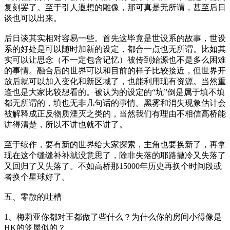
复刻罢了。至于引人遐想的雕像，那可真是无所谓，甚至后日
谈也可以出来。
后日谈其实相对容易一些。首先这毕竟是世设系的故事，世设
系的好处是可以随时加新的设定，都合一点也无所谓。比如其
实可以让思念（不一定包含记忆）被传到始源也不是多么困难
的事情。融合后的世界可以和目前的样子比较接近，但世界开
放后就可以加入变化和新区域了，也能利用现有资源。当然重
逢也是大家比较想看的。被认为的设定的“坑”倒是属于填不填
都无所谓的，填也无非几句话的事情。黑雾和消失现象估计会
被解释成正反物质湮灭之类的，当然我们有理由不相信高桥能
讲得清楚，所以不讲也就不讲了。
至于续作，要有新的世界给大家探索，主角也要换新了，再拿
现在这个缝缝补补就没意思了，除非失落的耶路撒冷又失落了
又回归了又失落了。不如高桥那15000年历史再换个时间段或
者换个星球好了。
五、零散的吐槽
1、梅莉亚你都对王都做了些什么？为什么你的房间小得像是
HK的笼屋似的？