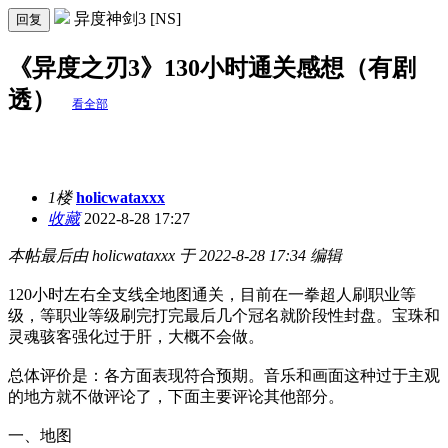
异度神剑3 [NS]
回复
《异度之刃3》130小时通关感想（有剧
透）
看全部
1楼
holicwataxxx
收藏
2022-8-28 17:27
本帖最后由 holicwataxxx 于 2022-8-28 17:34 编辑
120小时左右全支线全地图通关，目前在一拳超人刷职业等
级，等职业等级刷完打完最后几个冠名就阶段性封盘。宝珠和
灵魂骇客强化过于肝，大概不会做。
总体评价是：各方面表现符合预期。音乐和画面这种过于主观
的地方就不做评论了，下面主要评论其他部分。
一、地图