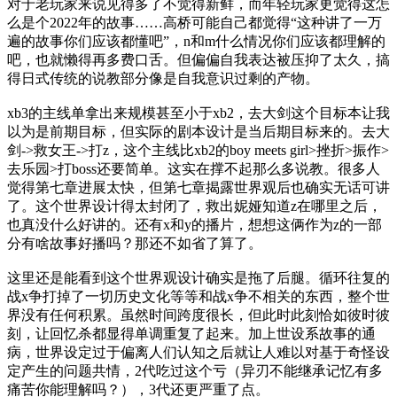
对于老玩家来说见得多了不觉得新鲜，而年轻玩家更觉得这怎
么是个2022年的故事……高桥可能自己都觉得“这种讲了一万
遍的故事你们应该都懂吧”，n和m什么情况你们应该都理解的
吧，也就懒得再多费口舌。但偏偏自我表达被压抑了太久，搞
得日式传统的说教部分像是自我意识过剩的产物。
xb3的主线单拿出来规模甚至小于xb2，去大剑这个目标本让我
以为是前期目标，但实际的剧本设计是当后期目标来的。去大
剑->救女王->打z，这个主线比xb2的boy meets girl>挫折>振作>
去乐园>打boss还要简单。这实在撑不起那么多说教。很多人
觉得第七章进展太快，但第七章揭露世界观后也确实无话可讲
了。这个世界设计得太封闭了，救出妮娅知道z在哪里之后，
也真没什么好讲的。还有x和y的播片，想想这俩作为z的一部
分有啥故事好播吗？那还不如省了算了。
这里还是能看到这个世界观设计确实是拖了后腿。循环往复的
战x争打掉了一切历史文化等等和战x争不相关的东西，整个世
界没有任何积累。虽然时间跨度很长，但此时此刻恰如彼时彼
刻，让回忆杀都显得单调重复了起来。加上世设系故事的通
病，世界设定过于偏离人们认知之后就让人难以对基于奇怪设
定产生的问题共情，2代吃过这个亏（异刃不能继承记忆有多
痛苦你能理解吗？），3代还更严重了点。