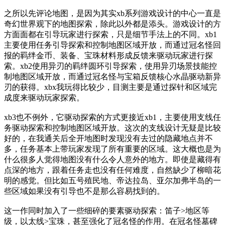
之所以先评论地图，是因为其实xb系列游戏设计的中心一直是
奇幻世界观下的地图探索，除此以外都是添头。游戏设计的方
方面面都在引导玩家进行探索，只是细节手法上的不同。xb1
主要使用任务引导探索和控制地图区域开放，而通过冠名怪回
报的羁绊金币、装备、宝珠材料形成反馈来驱动玩家进行探
索。xb2使用异刃的羁绊圆环引导探索，使用异刃场景技能控
制地图区域开放，而通过冠名怪与宝箱反馈核心水晶驱动新异
刃的获得。xbx我玩得比较少，目测主要是通过探针和区域完
成度来驱动玩家探索。
xb3也不例外，它驱动探索的方式更接近xb1，主要使用支线任
务驱动探索和控制地图区域开放。这次的支线设计无疑是比较
好的，在我通关后全开地图时发现没有去过的隐藏地点并不
多，任务基本上带玩家发现了所有重要的区域。这大概也是为
什么很多人觉得地图没有什么令人意外的地方。即使是藏得有
点深的地方，跟着任务走也没有任何难度，自然缺少了柳暗花
明的感觉。但比如五号殖民地、帝达拉岛、亚尔加弗半岛的一
些区域如果没有引导也不是那么容易找到的。
这一作同时加入了一些细碎的要素驱动探索：笛子>地区等
级，以太线>宝珠，甚至强化了冠名怪的作用。在冠名怪墓碑