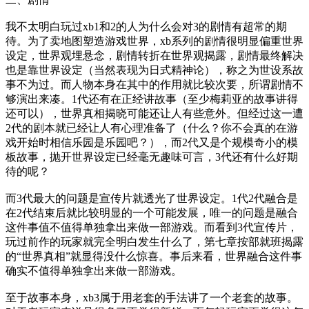
我不太明白玩过xb1和2的人为什么会对3的剧情有超常的期
待。为了卖地图塑造游戏世界，xb系列的剧情很明显偏重世界
设定，世界观埋悬念，剧情转折在世界观揭露，剧情最终解决
也是靠世界设定（当然表现为日式精神论），称之为世设系故
事不为过。而人物本身在其中的作用就比较次要，所谓剧情不
够演出来凑。1代还有在正经讲故事（至少梅莉亚的故事讲得
还可以），世界真相揭晓可能还让人有些意外。但经过这一遭
2代的剧本就已经让人有心理准备了（什么？你不会真的在游
戏开始时相信乐园是乐园吧？），而2代又是个规模奇小的模
板故事，抛开世界设定已经毫无趣味可言，3代还有什么好期
待的呢？
而3代最大的问题是宣传片就透光了世界设定。1代2代融合是
在2代结束后就比较明显的一个可能发展，唯一的问题是融合
这件事值不值得单独拿出来做一部游戏。而看到3代宣传片，
玩过前作的玩家就完全明白发生什么了，第七章按部就班揭露
的“世界真相”就显得没什么惊喜。事后来看，世界融合这件事
确实不值得单独拿出来做一部游戏。
至于故事本身，xb3属于用老套的手法讲了一个老套的故事。