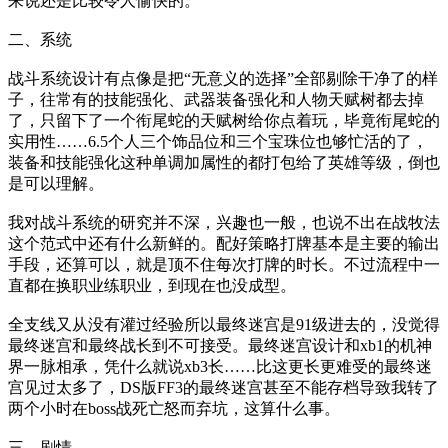
来说还是比较令人愉快的。
二、系统
战斗系统设计有点像是把“无意义的选择”全部剔除干净了的样
子，往常有的技能强化、武器装备强化和人物天赋树都去掉
了，只留下了一个衔尾蛇的天赋树给你点着玩，毕竟衔尾蛇的
实用性……6.5个人三个饰品位和三个宝珠位也够忙活的了，
装备和技能强化这种单调加属性的都打包给了英雄等级，倒也
是可以理解。
我对战斗系统的研究并不深，兴趣也一般，也说不出在战牧法
这个范式中还有什么新鲜的。配好策略打牌基本是主要的输出
手段，还算可以，就是顶不住每次打牌的时长。不过流程中一
直都在换职业练职业，到现在也没成型。
全支线又从没有灌过经验所以最终迷宫是91级进去的，没觉得
最终迷宫和最终战长到不可接受。最终迷宫设计和xb1的机神
界一脉相承，凭什么就说xb3长……比这更长更难受的最终迷
宫见过太多了，DS版FF3的最终迷宫甚至不能存档导致我转了
两个小时在boss战死亡怒而弃坑，这算什么事。
三、剧情