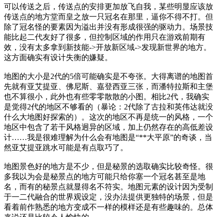
可以传送之后，传送点的安排更加放飞自我，某些明显应该放
传送点的地方堂而皇之放一只冠名在那里，逼你不得不打。但
除了冠名怪的要素因为溢出并没有形成很强的驱动力。场景技
能比起二代友好了很多，但控制区域的作用只在游戏前期有
效，没有太多拿到新技能->开放新区域->发现新世界的地方。
这方面确实有设计失衡的嫌疑。
地图的大小是2代的5倍可能确实是不夸张。大得离谱的地图首
先就有亚艾提亚、佛尼斯、嘉登西亚三张，而潘特拉斯和主堡
也不算很小，此外也有些零零散散的小图。相比2代，我确实
是觉得2代的地区不够看的（暴论：2代除了古拉和英伟达就没
什么大地图好探索的）。这次的地区不再是统一的风格，一个
地区中包含了若干风格迥异的区域，加上仍然存在的高低差设
计……我是很难理解为什么会有地图是“**大平原”的奇谈，当
然亚艾提亚跳水可能是有点取巧了。
地图景色好的地方是不少，但是秘景的选取确实比较奇怪。很
多我以为会是秘景点的地方可能只给你塞一个冠名甚至是地
名，而有的秘景点就显得名不符实。地图元素的设计因为受制
于一二代融合的世界观设定，没办法提供更独特的场景，但是
看着前作熟悉的地方变成不一样的模样还是有些趣味的。总体