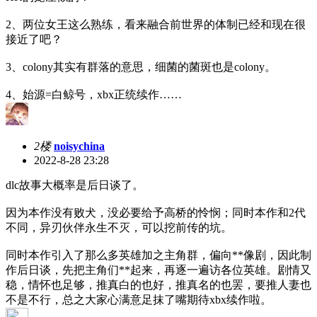
2、两位女王这么熟练，看来融合前世界的体制已经和现在很
接近了吧？
3、colony其实有群落的意思，细菌的菌斑也是colony。
4、始源=白鲸号，xbx正统续作……
2楼
noisychina
2022-8-28 23:28
dlc故事大概率是后日谈了。
因为本作没有败犬，没必要给予高桥的怜悯；同时本作和2代
不同，异刃伙伴永生不灭，可以挖前传的坑。
同时本作引入了那么多英雄加之主角群，偏向**像剧，因此制
作后日谈，先把主角们**起来，再逐一遍访各位英雄。剧情又
稳，情怀也足够，推真白的也好，推真名的也罢，要推人妻也
不是不行，总之大家心满意足抹了嘴期待xbx续作啦。