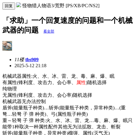
怪物猎人物语3/荒野 [PS/XB/PC/NS2]
回复
「求助」一个回复速度的问题和一个机械
武器的问题
看全部
11楼
tbs909
2025-5-12 21:18
机械武器属性:火、水、冰、雷、龙、毒、麻、爆、眠
有属性(锋利度、攻击力、会心率、
属性
)随机选择
纯物理
无属性(锋利度、攻击力、会心率)随机选择
机械武器无办法控制
盾斧(能量瓶子种类)…斩斧(能量瓶子种类，异常种类)…(重
弩…轻弩 子 弹 种类)、弓(属性瓶子种类)
重～轻弩 子 弹 种类:火、水、冰、雷、龙…毒、麻、爆、眠只
能带1种取决一种属性配件其他无为法拡散、龙击、斬裂
斩斧(能量瓶子种类，异常种类)榴弾、属性(灭气无)