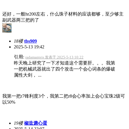
还好，一般hr200左右，什么珠子材料的应该都够，至少够主
副武器两三把的了
18楼
tbs909
2025-5-13 19:42
引用:
radamanteis 发表于 2025-5-13 10:22
昨天晚上研究了一下才知道这个需要肝。。。我第
一把机械武器就出了四个攻击一个会心词条的爆破
属性大剑， ...
我第一把r7锋利度3个，我第二把r8会心率加上会心宝珠2级可
以50%
19楼
椒盐溏心蛋
2025-5-14 22:07