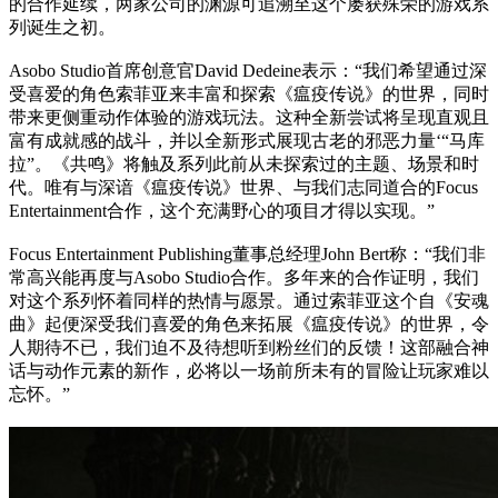
的合作延续，两家公司的渊源可追溯至这个屡获殊荣的游戏系
列诞生之初。
Asobo Studio首席创意官David Dedeine表示：“我们希望通过深
受喜爱的角色索菲亚来丰富和探索《瘟疫传说》的世界，同时
带来更侧重动作体验的游戏玩法。这种全新尝试将呈现直观且
富有成就感的战斗，并以全新形式展现古老的邪恶力量‘“马库
拉”。《共鸣》将触及系列此前从未探索过的主题、场景和时
代。唯有与深谙《瘟疫传说》世界、与我们志同道合的Focus
Entertainment合作，这个充满野心的项目才得以实现。”
Focus Entertainment Publishing董事总经理John Bert称：“我们非
常高兴能再度与Asobo Studio合作。多年来的合作证明，我们
对这个系列怀着同样的热情与愿景。通过索菲亚这个自《安魂
曲》起便深受我们喜爱的角色来拓展《瘟疫传说》的世界，令
人期待不已，我们迫不及待想听到粉丝们的反馈！这部融合神
话与动作元素的新作，必将以一场前所未有的冒险让玩家难以
忘怀。”