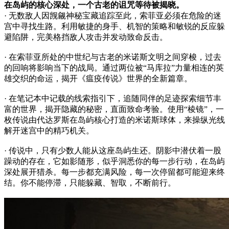
在岛屿的核心深处，一个古老的诅咒等待被揭晓。
· 无数敌人因觊觎神秘宝藏追踪至此，索菲亚必须在危险的迷
宫中寻找生路。利用敏捷的身手、机智的策略和敏锐的反应躲
避陷阱，完美格挡敌人攻击并发动致命反击。
· 在索菲亚所处的中世纪与古老的米诺斯文明之间穿梭，过去
的回响将影响当下的战局。通过两位被“马库拉”力量相连的英
雄交织的命运，揭开《瘟疫传说》世界的全新篇章。
· 在笔记本中记载的线索指引下，追随同伴的足迹探索细节丰
富的世界，揭开隐藏的秘密，直面致命考验。使用“棱镜”，一
枚传说由代达罗斯在岛屿核心打造的米诺斯球体，来操纵光线
解开迷宫中的精巧机关。
· 传说中，只有少数人能从这座岛屿生还。阴影中潜伏着一股
躁动的存在，它如影随形，似乎洞悉你的每一步行动，在岛屿
深处展开猎杀。每一步都充满风险，每一次停留都可能迎来终
结。你不能停滞，只能躲藏、智取，不断前行。