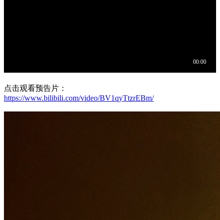
点击观看预告片：
https://www.bilibili.com/video/BV1qyTtzrEBm/