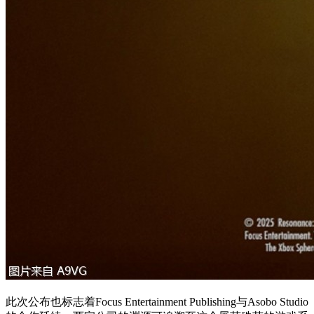
此次公布也标志着Focus Entertainment Publishing与Asobo Studio