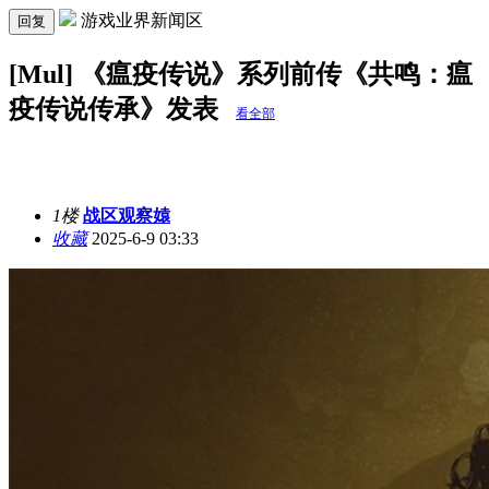
游戏业界新闻区
回复
[Mul] 《瘟疫传说》系列前传《共鸣：瘟
疫传说传承》发表
看全部
1楼
战区观察媴
收藏
2025-6-9 03:33