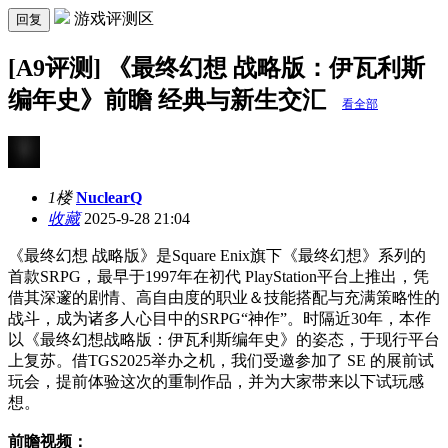
游戏评测区
回复
[A9评测] 《最终幻想 战略版：伊瓦利斯
编年史》前瞻 经典与新生交汇
看全部
1楼
NuclearQ
收藏
2025-9-28 21:04
《最终幻想 战略版》是Square Enix旗下《最终幻想》系列的
首款SRPG，最早于1997年在初代 PlayStation平台上推出，凭
借其深邃的剧情、高自由度的职业＆技能搭配与充满策略性的
战斗，成为诸多人心目中的SRPG“神作”。时隔近30年，本作
以《最终幻想战略版：伊瓦利斯编年史》的姿态，于现行平台
上复苏。借TGS2025举办之机，我们受邀参加了 SE 的展前试
玩会，提前体验这次的重制作品，并为大家带来以下试玩感
想。
前瞻视频：