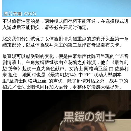
不过值得注意的是，两种模式间存档不能互通，在选择模式进
入游戏后不能切换，请务必在开局时确定。
此次我们分别试玩了以体验剧情为侧重点的游戏开头至第一章
结束部分，以及体验战斗为主的第二章泽雷奇里瀑布关卡。
最直观可以感受到的变化，便是由豪华声优阵容呈现的全语音
剧情演出。主角拉姆萨继续由立花慎之介饰演，他自《最终幻
想 纷争》起便一直为角色献声。女骑士 阿格莉亚丝 由 佐藤利
奈 担任，她同时也是《最终幻想14》中 FFT 联动大型副本
里“圣骑士阿格莉亚丝”的声优。除了剧情对话之外，战斗中的
招式／魔法咏唱也同样加入语音，令整体沉浸感大幅提升。