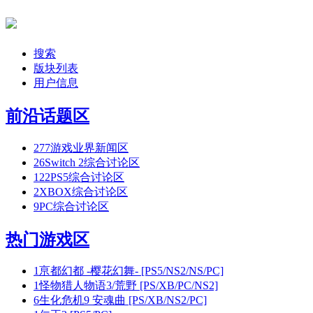
搜索
版块列表
用户信息
前沿话题区
277
游戏业界新闻区
26
Switch 2综合讨论区
122
PS5综合讨论区
2
XBOX综合讨论区
9
PC综合讨论区
热门游戏区
1
亰都幻都 -樱花幻舞- [PS5/NS2/NS/PC]
1
怪物猎人物语3/荒野 [PS/XB/PC/NS2]
6
生化危机9 安魂曲 [PS/XB/NS2/PC]