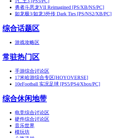
1
仁王3 [PS5/PC]
勇者斗恶龙VII Reimagined [PS/XB/NS/PC]
如龙极3/如龙3外传 Dark Ties [PS/NS2/XB/PC]
综合话题区
游戏攻略区
常驻热门区
手游综合讨论区
17
米哈游综合专区[HOYOVERSE]
10
eFootball 实况足球 [PS5/PS4/Xbox/PC]
综合休闲地带
电竞综合讨论区
硬件综合讨论区
音乐世界
模玩坊