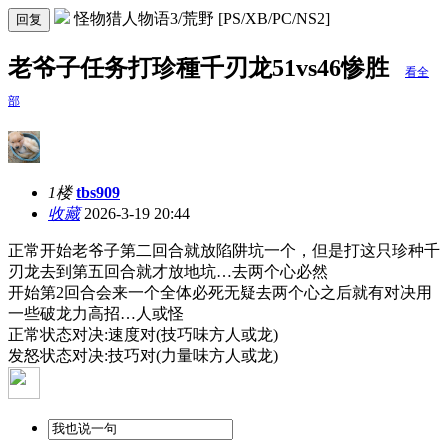
怪物猎人物语3/荒野 [PS/XB/PC/NS2]
回复
老爷子任务打珍種千刃龙51vs46惨胜
看全
部
1楼
tbs909
收藏
2026-3-19 20:44
正常开始老爷子第二回合就放陷阱坑一个，但是打这只珍种千
刃龙去到第五回合就才放地坑…去两个心必然
开始第2回合会来一个全体必死无疑去两个心之后就有对决用
一些破龙力高招…人或怪
正常状态对决:速度对(技巧味方人或龙)
发怒状态对决:技巧对(力量味方人或龙)