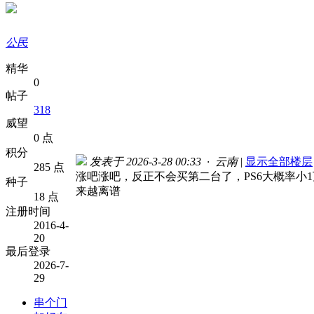
公民
精华
0
帖子
318
威望
0 点
积分
发表于 2026-3-28 00:33 · 云南
|
显示全部楼层
285 点
涨吧涨吧，反正不会买第二台了，PS6大概率小1
种子
来越离谱
18 点
注册时间
2016-4-
20
最后登录
2026-7-
29
串个门