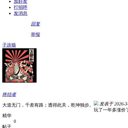
加好友
打招呼
发消息
回复
举报
子连狼
终结者
发表于 2026-3-
大道无门，千差有路；透得此关，乾坤独步。
玩了一年多涨价
精华
0
帖子