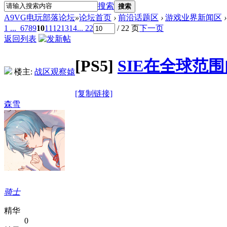
搜索
搜索
A9VG电玩部落论坛
»
论坛首页
›
前沿话题区
›
游戏业界新闻区
›
1 ...
6
7
8
9
10
11
12
13
14
... 22
/ 22 页
下一页
返回列表
[PS5]
SIE在全球范围内上
楼主:
战区观察媴
[复制链接]
森雪
骑士
精华
0