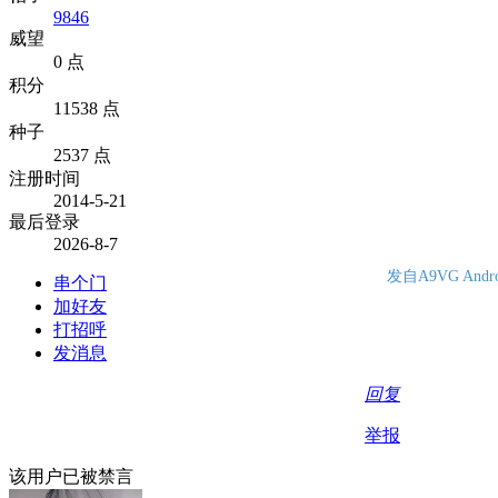
9846
威望
0 点
积分
11538 点
种子
2537 点
注册时间
2014-5-21
最后登录
2026-8-7
发自A9VG And
串个门
加好友
打招呼
发消息
回复
举报
该用户已被禁言