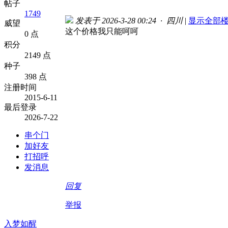
帖子
1749
发表于 2026-3-28 00:24 · 四川
|
显示全部
威望
这个价格我只能呵呵
0 点
积分
2149 点
种子
398 点
注册时间
2015-6-11
最后登录
2026-7-22
串个门
加好友
打招呼
发消息
回复
举报
入梦如醒