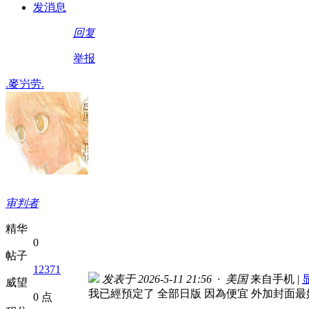
发消息
回复
举报
.麥屶劳.
审判者
精华
0
帖子
12371
发表于 2026-5-11 21:56 · 美国
来自手机
|
威望
我已經預定了 全部日版 因為便宜 外加封面最好
0 点