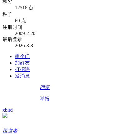
积分
12516 点
种子
69 点
注册时间
2009-2-20
最后登录
2026-8-8
串个门
加好友
打招呼
发消息
回复
举报
xbird
悟道者