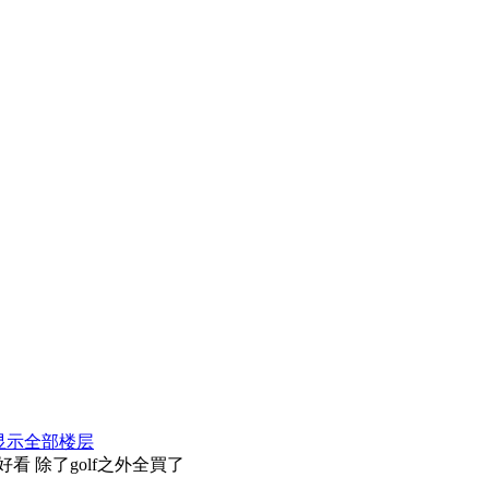
显示全部楼层
看 除了golf之外全買了