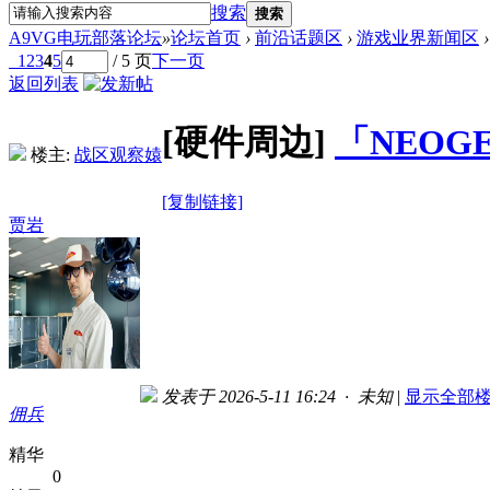
搜索
搜索
A9VG电玩部落论坛
»
论坛首页
›
前沿话题区
›
游戏业界新闻区
›
1
2
3
4
5
/ 5 页
下一页
返回列表
[硬件周边]
「NEOGE
楼主:
战区观察媴
[复制链接]
贾岩
发表于 2026-5-11 16:24 · 未知
|
显示全部
佣兵
精华
0