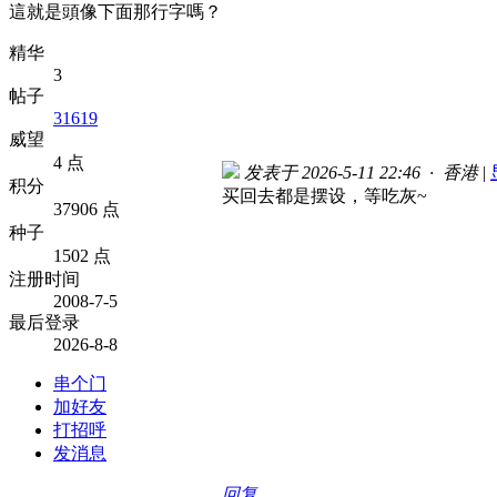
這就是頭像下面那行字嗎？
精华
3
帖子
31619
威望
4 点
发表于 2026-5-11 22:46 · 香港
|
积分
买回去都是摆设，等吃灰~
37906 点
种子
1502 点
注册时间
2008-7-5
最后登录
2026-8-8
串个门
加好友
打招呼
发消息
回复