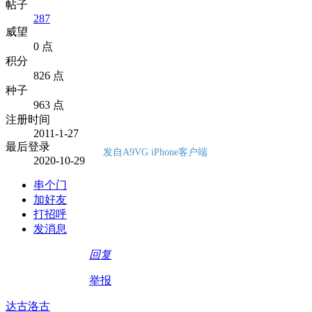
帖子
287
威望
0 点
积分
826 点
种子
963 点
注册时间
2011-1-27
最后登录
发自A9VG iPhone客户端
2020-10-29
串个门
加好友
打招呼
发消息
回复
举报
达古洛古