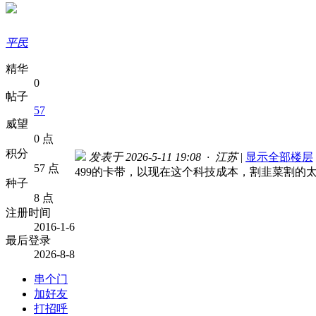
平民
精华
0
帖子
57
威望
0 点
积分
发表于 2026-5-11 19:08 · 江苏
|
显示全部楼层
57 点
499的卡带，以现在这个科技成本，割韭菜割的
种子
8 点
注册时间
2016-1-6
最后登录
2026-8-8
串个门
加好友
打招呼