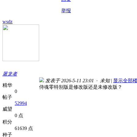
举报
wsdz
屠龙者
发表于 2026-5-11 23:01 · 未知
|
显示全部
精华
侍魂零特别版是修改版还是未修改版？
0
帖子
52994
威望
0 点
积分
61639 点
种子