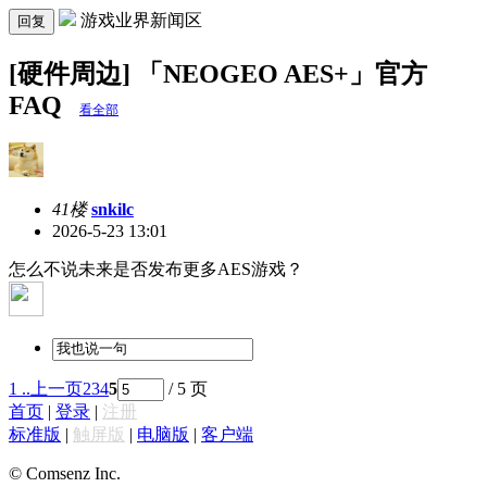
游戏业界新闻区
回复
[硬件周边] 「NEOGEO AES+」官方
FAQ
看全部
41楼
snkilc
2026-5-23 13:01
怎么不说未来是否发布更多AES游戏？
1 ..
上一页
2
3
4
5
/ 5 页
首页
|
登录
|
注册
标准版
|
触屏版
|
电脑版
|
客户端
© Comsenz Inc.