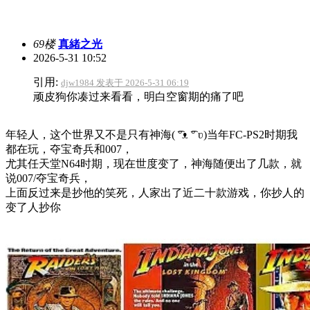
69楼
真緒之光
2026-5-31 10:52
引用:
djw1984 发表于 2026-5-31 06:19
顽皮狗你凑过来看看，明白空窗期的痛了吧
年轻人，这个世界又不是只有神海(⁠ ͡⁠°⁠ᴥ⁠ ͡⁠°⁠ ⁠ʋ⁠)当年FC-PS2时期我
都在玩，夺宝奇兵和007，
尤其任天堂N64时期，现在世度变了，神海随便出了几款，就
说007/夺宝奇兵，
上面反过来是抄他的笑死，人家出了近二十款游戏，你抄人的
变了人抄你