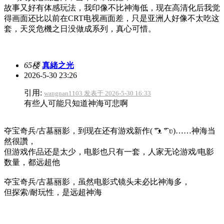
故事又好有体感玩法，我印像不比神海低，现在高清化后我觉
得画面还比以前在CRT电视画面差，只是亚洲人好像不太吃这
套，天災危機之日没做成系列，真心可惜。
65楼
真緒之光
2026-5-30 23:26
引用:
wangnan1103 发表于 2026-5-30 16:33
有些人可能只知道神海可悲啊
夺宝奇兵/古墓丽影，到现在还有游戏新作(⁠ ͡⁠°⁠ᴥ⁠ ͡⁠°⁠ ⁠ʋ⁠)……神海当
然很讚，
但游戏作品还是太少，电影也只有一套，人家无论游戏/电影
数量，都远超他
夺宝奇兵/古墓丽影，虽然电影式镜头未必比神海多，
但探索/耐玩性，是远超神海