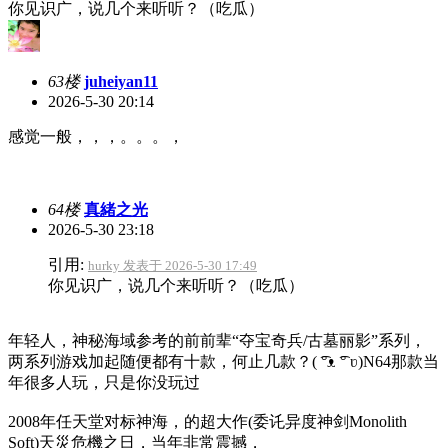
你见识广，说几个来听听？（吃瓜）
63楼
juheiyan11
2026-5-30 20:14
感觉一般，，，。。。，
64楼
真緒之光
2026-5-30 23:18
引用:
hurky 发表于 2026-5-30 17:49
你见识广，说几个来听听？（吃瓜）
年轻人，神秘海域参考的前前辈“夺宝奇兵/古墓丽影”系列，
两系列游戏加起随便都有十款，何止几款？(⁠ ͡⁠°⁠ᴥ⁠ ͡⁠°⁠ ⁠ʋ⁠)N64那款当
年很多人玩，只是你没玩过
2008年任天堂对标神海，的超大作(委讬异度神剑Monolith
Soft)天災危機之日，当年非常震撼，