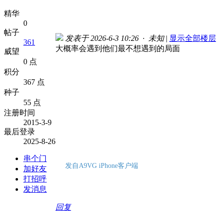
精华
0
帖子
发表于 2026-6-3 10:26 · 未知
|
显示全部楼层
361
大概率会遇到他们最不想遇到的局面
威望
0 点
积分
367 点
种子
55 点
注册时间
2015-3-9
最后登录
2025-8-26
串个门
发自A9VG iPhone客户端
加好友
打招呼
发消息
回复