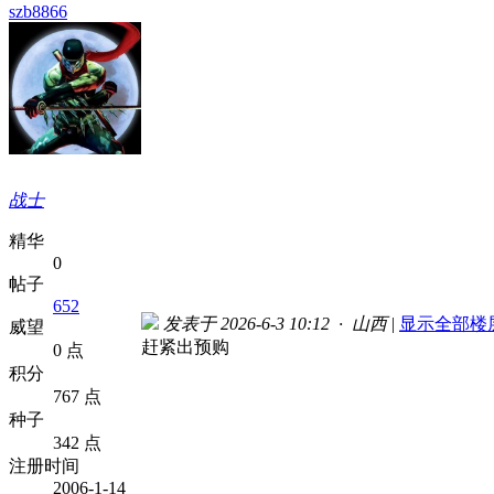
szb8866
战士
精华
0
帖子
652
发表于 2026-6-3 10:12 · 山西
|
显示全部楼
威望
赶紧出预购
0 点
积分
767 点
种子
342 点
注册时间
2006-1-14