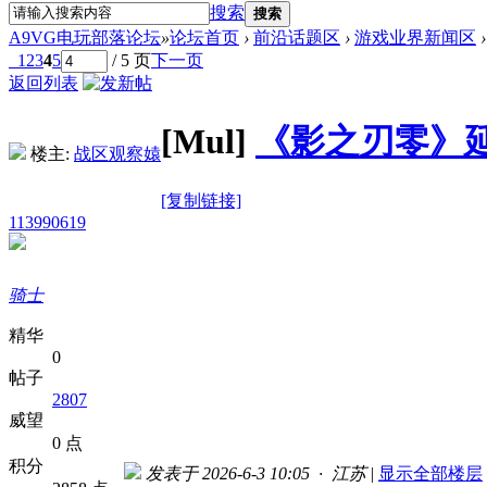
搜索
搜索
A9VG电玩部落论坛
»
论坛首页
›
前沿话题区
›
游戏业界新闻区
›
1
2
3
4
5
/ 5 页
下一页
返回列表
[Mul]
《影之刃零》延
楼主:
战区观察媴
[复制链接]
113990619
骑士
精华
0
帖子
2807
威望
0 点
积分
发表于 2026-6-3 10:05 · 江苏
|
显示全部楼层