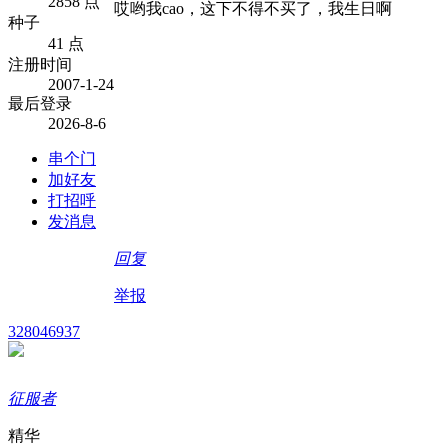
2858 点
哎哟我cao，这下不得不买了，我生日啊
种子
41 点
注册时间
2007-1-24
最后登录
2026-8-6
串个门
加好友
打招呼
发消息
回复
举报
328046937
征服者
精华