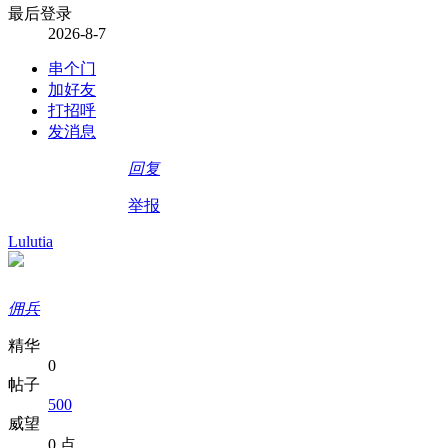
最后登录
2026-8-7
串个门
加好友
打招呼
发消息
回复
举报
Lulutia
佣兵
精华
0
帖子
500
威望
0 点