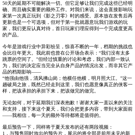
50天的延期不可能解决一切。但它足够让我们完成这些已经明
确、而且确实重要的额外工作。对我们来说，这会直接影响玩
家第一次真正玩到《影之刃零》时的感受。原本放在发售后再
更新也是一个可选项，但对于第一批就愿意玩我们游戏的玩
家，我们更应认真对待，首日玩家们理应得到一个完成度更高
的产品。
今年是游戏行业中异彩纷呈，惊喜不断的一年，档期的挑战也
会比往年更大。我此前也曾在公开场合表示：“我们没有太多
跳票的空间了。”但经过慎重的讨论和考虑，我们内部一致认
为，我们的决定应当完全从自身产品的情况出发，而非其它产
品的档期影响——
“他强由他强，清风拂山岗；他横任他横，明月照大江。”这一
趟破局之旅，既然已经走到这里，我们也愿意像真正的侠客一
样，把该承担的承担下来，把该做完的做完。
无论如何，对于延期我们深表抱歉！谢谢大家一直以来的关注
和支持，接下来这个夏天，我们会把更多内容，带到大家面前
——我相信，每一天的额外等待都将是值得的。
最后预告一下，同样将于夏天发布的还有两段视频：
1，与预售同时放出的预告片，展示的将全部是前所未见的新