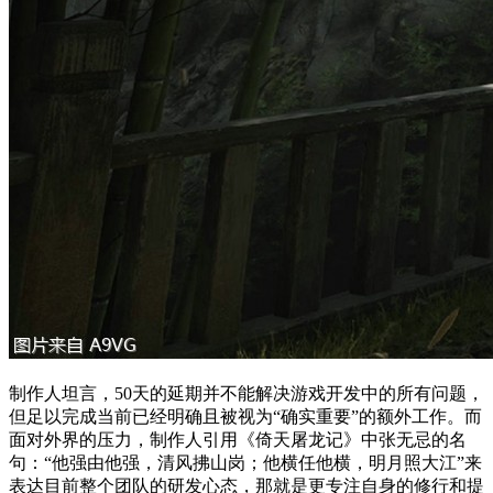
制作人坦言，50天的延期并不能解决游戏开发中的所有问题，
但足以完成当前已经明确且被视为“确实重要”的额外工作。而
面对外界的压力，制作人引用《倚天屠龙记》中张无忌的名
句：“他强由他强，清风拂山岗；他横任他横，明月照大江”来
表达目前整个团队的研发心态，那就是更专注自身的修行和提