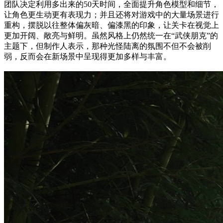
团队决定利用多出来的50天时间，全面提升角色模型和细节，
让角色更生动更有表现力；并且还将对游戏中的大量场景进行
重构，摆脱以往整体偏灰暗、偏漆黑的印象，让关卡在视觉上
更加开阔、敞亮与鲜明。虽然风格上仍然统一在“武侠朋克”的
主题下，但制作人表示，那种光怪陆离的氛围不但不会被削
弱，反而会在新场景中呈现得更加多样与丰富。