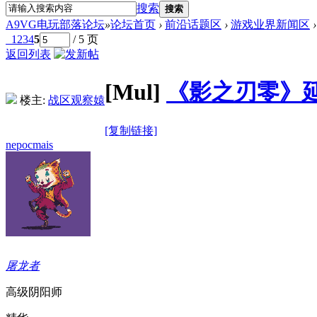
搜索
搜索
A9VG电玩部落论坛
»
论坛首页
›
前沿话题区
›
游戏业界新闻区
›
1
2
3
4
5
/ 5 页
返回列表
[Mul]
《影之刃零》延
楼主:
战区观察媴
[复制链接]
nepocmais
屠龙者
高级阴阳师