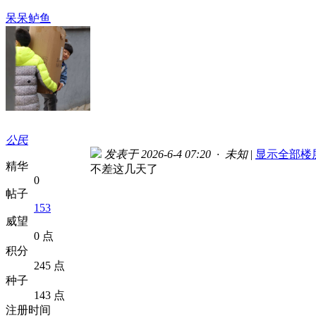
呆呆鲈鱼
公民
发表于 2026-6-4 07:20 · 未知
|
显示全部楼
精华
不差这几天了
0
帖子
153
威望
0 点
积分
245 点
种子
143 点
注册时间