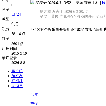
精华
发表于 2026-6-3 13:52 · 泰国
来自手机
|
显
0
帖子
夏之树 发表于 2026-6-3 08:47
53724
笑晕，某PC党总是YY游戏的任何变动都
威望
0 点
积分
PS5区有个娱乐向开头用ai生成爬虫抓论坛
58114 点
种子
3604 点
注册时间
2015-5-19
最后登录
2026-8-8
串个门
加好友
打招呼
发消息
回复
举报