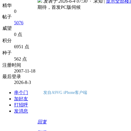
发表于 2026-6-4 07:30 · 未知
|
显示全部楼
精华
期待，首发PC版伺候
0
帖子
5076
威望
0 点
积分
6951 点
种子
562 点
注册时间
2007-11-18
最后登录
2026-8-3
串个门
发自A9VG iPhone客户端
加好友
打招呼
发消息
回复