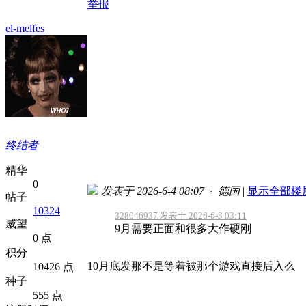
举报
el-melfes
终结者
精华
0
发表于 2026-6-4 08:07 · 德国
|
显示全部楼
帖子
10324
328046937 发表于 2026-6-3 03:11
威望
9月需要正面和很多大作硬刚
0 点
积分
10月底发那不是等着被那个游戏直接后入么
10426 点
种子
555 点