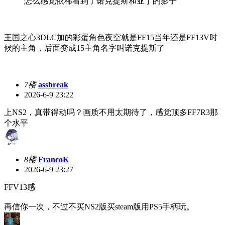
怎么感觉依稀看到了诺克提斯和亚丁的影子
王国之心3DLC加的彩蛋角色夜空就是FF15当年还是FF13V时
候的主角，后面变成15主角名字叫诺克提斯了
7楼
assbreak
2026-6-9 23:22
上NS2，真带得动吗？画质不用太期待了，感觉顶多FF7R3那
个水平
8楼
FrancoK
2026-6-9 23:27
FFV13感
再信你一次，不过不买NS2版买steam版用PS5手柄玩。