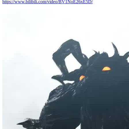
https://www.bilibili.com/video/BV1NoE26xE5D/